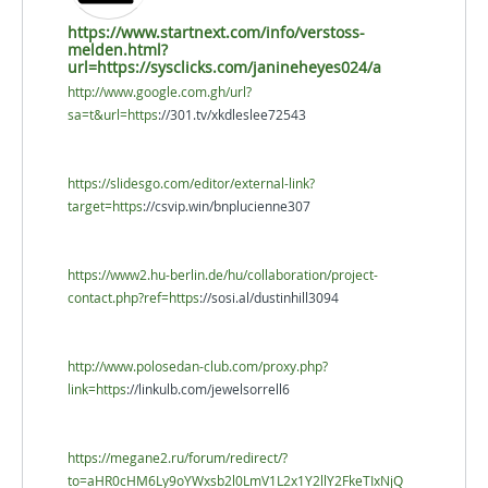
https://www.startnext.com/info/verstoss-
melden.html?
url=https://sysclicks.com/janineheyes024/a
http://www.google.com.gh/url?
sa=t&url=https
://301.tv/xkdleslee72543
https://slidesgo.com/editor/external-link?
target=https
://csvip.win/bnplucienne307
https://www2.hu-berlin.de/hu/collaboration/project-
contact.php?ref=https
://sosi.al/dustinhill3094
http://www.polosedan-club.com/proxy.php?
link=https
://linkulb.com/jewelsorrell6
https://megane2.ru/forum/redirect/?
to=aHR0cHM6Ly9oYWxsb2l0LmV1L2x1Y2llY2FkeTIxNjQ