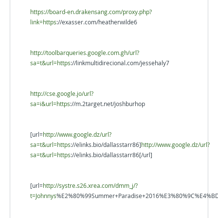
https://board-en.drakensang.com/proxy.php?
link=https
://exasser.com/heatherwilde6
http://toolbarqueries.google.com.gh/url?
sa=t&url=https
://linkmultidirecional.com/jessehaly7
http://cse.google.jo/url?
sa=i&url=https
://m.2target.net/joshburhop
[url=
http://www.google.dz/url?
sa=t&url=https
://elinks.bio/dallasstarr86]
http://www.google.dz/url?
sa=t&url=https
://elinks.bio/dallasstarr86[/url]
[url=
http://systre.s26.xrea.com/dmm_j/?
t=Johnnys
%E2%80%99Summer+Paradise+2016%E3%80%9C%E4%B