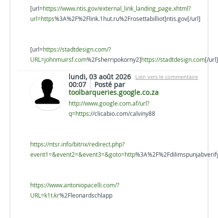
[url=
https://www.ntis.gov/external_link_landing_page.xhtml?
url=https
%3A%2F%2Flink.1hut.ru%2Frosettabilliot]ntis.gov[/url]
[url=
https://stadtdesign.com/?
URL=johnmuirsf.com
%2Fsherripokorny2]
https://stadtdesign.com
[/url]
lundi, 03 août 2026
Lien vers le commentaire
00:07
Posté par
toolbarqueries.google.co.za
http://www.google.com.af/url?
q=https
://clicabio.com/calviny88
https://ntsr.info/bitrix/redirect.php?
event1=&event2=&event3=&goto=http
%3A%2F%2Fdilimspunjabverif
https://www.antoniopacelli.com/?
URL=k1t.kr
%2Fleonardschlapp