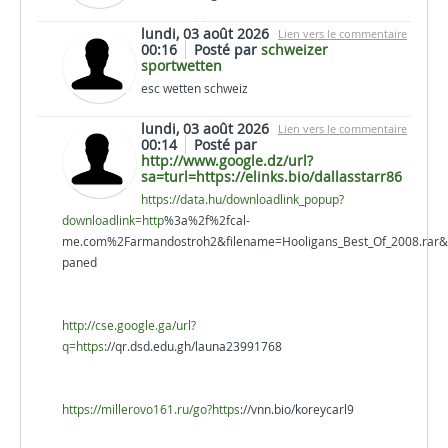
lundi, 03 août 2026
Lien vers le commentaire
00:16
Posté par
schweizer
sportwetten
esc wetten schweiz
lundi, 03 août 2026
Lien vers le commentaire
00:14
Posté par
http://www.google.dz/url?
sa=turl=https://elinks.bio/dallasstarr86
https://data.hu/downloadlink_popup?
downloadlink=http
%3a%2f%2fcal-
me.com%2Farmandostroh2&filename=Hooligans_Best_Of_2008.rar&fi
paned
http://cse.google.ga/url?
q=https
://qr.dsd.edu.gh/launa23991768
https://millerovo161.ru/go?https
://vnn.bio/koreycarl9