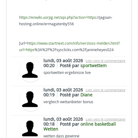
https://enwiki.uorpg.net/api.php?action=https
://jagoan-
hosting.online/ermagatenby556
[url=
https://www.startnext.com/info/verstoss-melden.html?
url=https
%3A%2F%2Fsysclicks.com%2Fjanineheyes024
lundi, 03 août 2026
Lien vers le commentaire
00:20
Posté par
sportwettem
sportwetten ergebnisse live
lundi, 03 août 2026
Lien vers le commentaire
00:19
Posté par
Diane
vergleich wettanbieter bonus
lundi, 03 août 2026
Lien vers le commentaire
00:18
Posté par
online basketball
Wetten
wetten dass gewinne