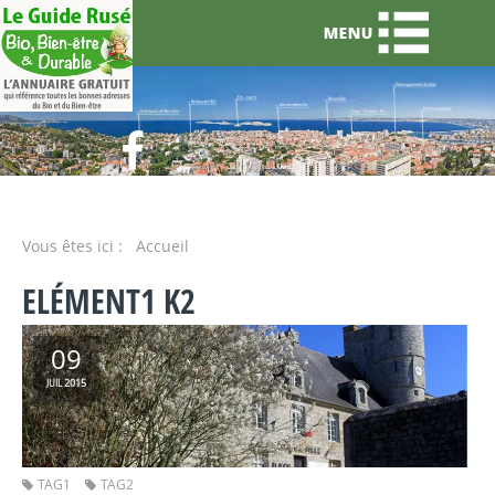
Vous êtes ici :
Accueil
ELÉMENT1 K2
09
2015
JUIL
TAG1
TAG2