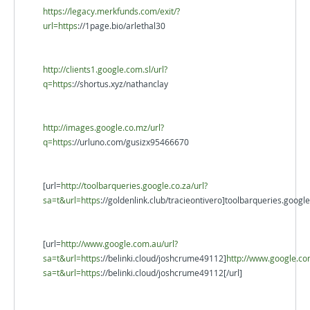
https://legacy.merkfunds.com/exit/?
url=https
://1page.bio/arlethal30
http://clients1.google.com.sl/url?
q=https
://shortus.xyz/nathanclay
http://images.google.co.mz/url?
q=https
://urluno.com/gusizx95466670
[url=
http://toolbarqueries.google.co.za/url?
sa=t&url=https
://goldenlink.club/tracieontivero]toolbarqueries.google.
[url=
http://www.google.com.au/url?
sa=t&url=https
://belinki.cloud/joshcrume49112]
http://www.google.co
sa=t&url=https
://belinki.cloud/joshcrume49112[/url]