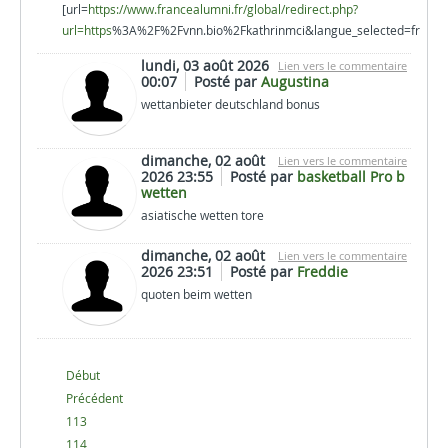
[url=
https://www.francealumni.fr/global/redirect.php?
url=https
%3A%2F%2Fvnn.bio%2Fkathrinmci&langue_selected=fr
lundi, 03 août 2026
Lien vers le commentaire
00:07
Posté par
Augustina
wettanbieter deutschland bonus
dimanche, 02 août
Lien vers le commentaire
2026 23:55
Posté par
basketball Pro b
wetten
asiatische wetten tore
dimanche, 02 août
Lien vers le commentaire
2026 23:51
Posté par
Freddie
quoten beim wetten
Début
Précédent
113
114