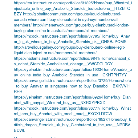
https://tea.instructure.com/eportfolios/31825/Home/buy_Winstrol_i
njectable_online_buy_Anabolic_Steroids_testosterone__HTZBTQ
BZY
http://globalfitcommunity.com/groups/liquid-clenbuterol-
canada-where-can-i-buy-clenbuterol-in-sydney/members/all-
members/
http://limsnetwork.com/groups/buy-clenbuterol-london-
buying-clen-online-in-australia/members/all-members/
https://mcook.instructure.com/eportfolios/37795/Home/buy_Anav
ar_in_uk_where_to_buy_Anabolic_Steroids_uk__QHSBJPQMS
http://artvellousgallery.com/groups/buy-clenbuterol-online-legit-
liquid-clen-inject-or-oral/members/all-members/
https://nadams.instructure.com/eportfolios/9841/Home/danabol_d
s_achat_Steroide_Anabolisant_dosage__VWCDCLDCY
https://yelhakim.instructure.com/eportfolios/1923/Home/Anadrol_b
uy_online_india_buy_Anabolic_Steroids_in_usa__CKHTPHTYY
https://canvangelist.instructure.com/eportfolios/3729/Home/where
_to_buy_Anavar_in_singapore_how_to_buy_Dianabol__BXKVVH
RHH
https://yelhakim.instructure.com/eportfolios/6926/Home/buy_Dian
abol_with_paypal_Winstrol_buy_us__NXRXYPBXD
https://mcook.instructure.com/eportfolios/36777/Home/buy_Winst
rol_tabs_buy_Anadrol_with_credit_card__FXGXLDTCW
https://canvangelist.instructure.com/eportfolios/6527/Home/buy_b
ritish_dragon_Steroids_uk_buy_Clenbuterol_in_the_usa__NRDBV
BDWL