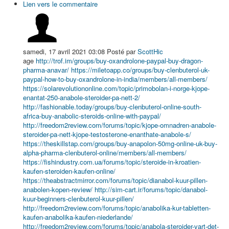
Lien vers le commentaire
samedi, 17 avril 2021 03:08
Posté par
ScottHic
age
http://trof.im/groups/buy-oxandrolone-paypal-buy-dragon-
pharma-anavar/
https://miletoapp.co/groups/buy-clenbuterol-uk-
paypal-how-to-buy-oxandrolone-in-india/members/all-members/
https://solarevolutiononline.com/topic/primobolan-i-norge-kjope-
enantat-250-anabole-steroider-pa-nett-2/
http://fashionable.today/groups/buy-clenbuterol-online-south-
africa-buy-anabolic-steroids-online-with-paypal/
http://freedom2review.com/forums/topic/kjope-omnadren-anabole-
steroider-pa-nett-kjope-testosterone-enanthate-anabole-s/
https://theskillstap.com/groups/buy-anapolon-50mg-online-uk-buy-
alpha-pharma-clenbuterol-online/members/all-members/
https://fishindustry.com.ua/forums/topic/steroide-in-kroatien-
kaufen-steroiden-kaufen-online/
https://theabstractmirror.com/forums/topic/dianabol-kuur-pillen-
anabolen-kopen-review/
http://sim-cart.ir/forums/topic/danabol-
kuur-beginners-clenbuterol-kuur-pillen/
http://freedom2review.com/forums/topic/anabolika-kur-tabletten-
kaufen-anabolika-kaufen-niederlande/
http://freedom2review.com/forums/topic/anabola-steroider-vart-det-