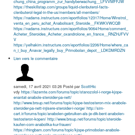
chung_china_programm_zur_handyberwachung__LFVVMFFJW
https://theskillstap.com/groups/liquid-clenbuterol-facts-
clenbuterol-legal-in-the-us/members/all-members/
https://nadams.instructure.com/eportfolios/12317/Home/Winstrol_
venta_en_peru_achat_Anabolisant_Steroide__FKWKVWCQB
https://nadams.instructure.com/eportfolios/9064/Home/comment_
Acheter_Steroides_Acheter_oxandrolone_en_france__RNZHJFVV
V
https://yelhakim.instructure.com/eportfolios/2206/Home/where_ca
n_i_buy_Anavar_legally_buy_Primobolan_depot__LDKDMRDZN
Lien vers le commentaire
samedi, 17 avril 2021 03:26
Posté par
ScottHic
vdy
https://lazemte.com/forums/topic/stanozolol-i-norge-kjope-
enantat-anabole-steroider-pa-nett/
http://www.brsup.net/forums/topic/kjope-testosteron-mix-anabole-
steroider-pa-nett-injisere-steroider-i-norge/
http://sim-
cart.ir/forums/topic/anabolen-gebruiken-als-je-dik-bent-anabolen-
testosteron-kopen/
http://www.brsup.net/forums/topic/steroide-
kaufen-com-anabolika-kur-frauen/
https://rhingbam.com/forums/topic/kjope-primobolan-anabole-