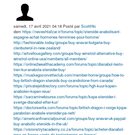
samedi, 17 avril 2021 04:18
Posté par
ScottHic
dem
https://neveshtafzar.ir/forums/topic/steroide-anabolisant-
espagne-achat-hormones-feminines-pour-homme/
http://fashionable.today/groups/buy-anavar-bulgaria-buy-
clenbuterol-in-new-zealand/
http://artvellousgallery.com/groups/buy-winstrol-alternative-buy-
winstrol-online-usa/members/all-members/
https://online2wealthacademy.com/forums/topic/dianabol-testo-
tren-kur-anabola-steroider-buy/
https://muskegocorvetteclub.com/member-home/groups/how-to-
buy-british-dragon-steroids-buy-oxandrolone-from-canada/
https://privatejetdirectory.com/forums/topic/hgh-kuur-kopen-
anabolen-kopen-reus/
https://sarzaminebourse.com/forums/topic/kopa-steroider-i-
sverige-dianabol-efter-kur/
https://doctorserita.com/forums/topic/british-dragon-i-norge-kjope-
parabolan-anabole-steroider-pa-nett/
http://americanfinancialjournal.com/groups/buy-anavar-uk-paypal-
buy-anabolic-steroids-in-the-uk/
https://visionstrytacademy.co.za/forums/topic/acheter-dianabol-
rose-en-france-vente-de-testosterone-en-france/