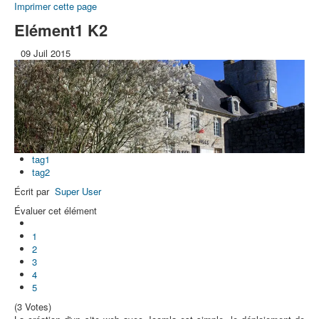
Imprimer cette page
Elément1 K2
09
Juil
2015
tag1
tag2
Écrit par
Super User
Évaluer cet élément
1
2
3
4
5
(3 Votes)