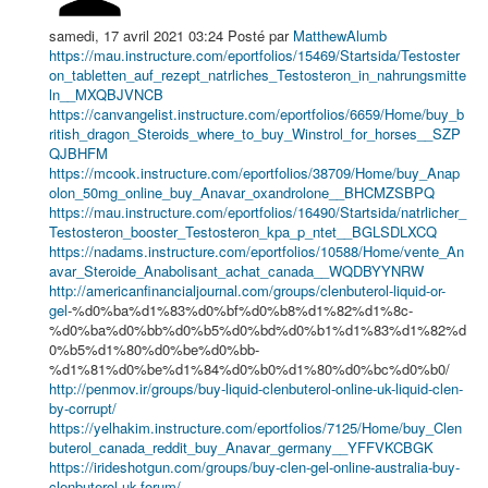
samedi, 17 avril 2021 03:24
Posté par
MatthewAlumb
https://mau.instructure.com/eportfolios/15469/Startsida/Testoster
on_tabletten_auf_rezept_natrliches_Testosteron_in_nahrungsmitte
ln__MXQBJVNCB
https://canvangelist.instructure.com/eportfolios/6659/Home/buy_b
ritish_dragon_Steroids_where_to_buy_Winstrol_for_horses__SZP
QJBHFM
https://mcook.instructure.com/eportfolios/38709/Home/buy_Anap
olon_50mg_online_buy_Anavar_oxandrolone__BHCMZSBPQ
https://mau.instructure.com/eportfolios/16490/Startsida/natrlicher_
Testosteron_booster_Testosteron_kpa_p_ntet__BGLSDLXCQ
https://nadams.instructure.com/eportfolios/10588/Home/vente_An
avar_Steroide_Anabolisant_achat_canada__WQDBYYNRW
http://americanfinancialjournal.com/groups/clenbuterol-liquid-or-
gel
-%d0%ba%d1%83%d0%bf%d0%b8%d1%82%d1%8c-
%d0%ba%d0%bb%d0%b5%d0%bd%d0%b1%d1%83%d1%82%d
0%b5%d1%80%d0%be%d0%bb-
%d1%81%d0%be%d1%84%d0%b0%d1%80%d0%bc%d0%b0/
http://penmov.ir/groups/buy-liquid-clenbuterol-online-uk-liquid-clen-
by-corrupt/
https://yelhakim.instructure.com/eportfolios/7125/Home/buy_Clen
buterol_canada_reddit_buy_Anavar_germany__YFFVKCBGK
https://irideshotgun.com/groups/buy-clen-gel-online-australia-buy-
clenbuterol-uk-forum/