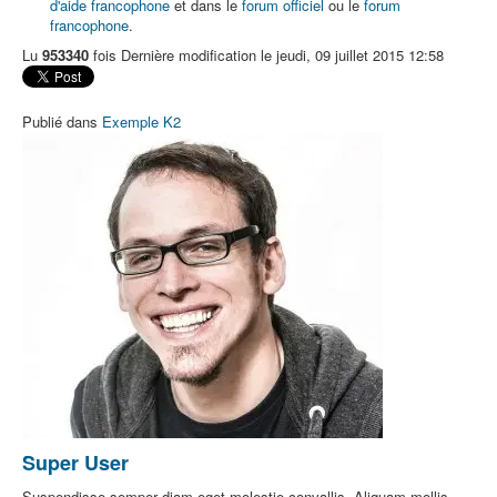
d'aide francophone
et dans le
forum officiel
ou le
forum
francophone
.
Lu
953340
fois
Dernière modification le jeudi, 09 juillet 2015 12:58
Publié dans
Exemple K2
Super User
Suspendisse semper diam eget molestie convallis. Aliquam mollis,