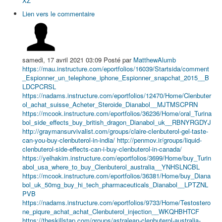
XZ
Lien vers le commentaire
samedi, 17 avril 2021 03:09
Posté par
MatthewAlumb
https://mau.instructure.com/eportfolios/16039/Startsida/comment
_Espionner_un_telephone_iphone_Espionner_snapchat_2015__B
LDCPCRSL
https://nadams.instructure.com/eportfolios/12470/Home/Clenbuter
ol_achat_suisse_Acheter_Steroide_Dianabol__MJTMSCPRN
https://mcook.instructure.com/eportfolios/36236/Home/oral_Turina
bol_side_effects_buy_british_dragon_Dianabol_uk__RBNYRGDYJ
http://graymansurvivalist.com/groups/claire-clenbuterol-gel-taste-
can-you-buy-clenbuterol-in-india/
http://penmov.ir/groups/liquid-
clenbuterol-side-effects-can-i-buy-clenbuterol-in-canada/
https://yelhakim.instructure.com/eportfolios/3699/Home/buy_Turin
abol_usa_where_to_buy_Clenbuterol_australia__YNHSLNCBL
https://mcook.instructure.com/eportfolios/36381/Home/buy_Diana
bol_uk_50mg_buy_hi_tech_pharmaceuticals_Dianabol__LPTZNL
PVB
https://nadams.instructure.com/eportfolios/9733/Home/Testostero
ne_piqure_achat_achat_Clenbuterol_injection__WKQHBHTCF
https://theskillstap.com/groups/astralean-clenbuterol-australia-