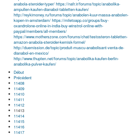
anabola-steroider-typer/
https://nafr.ir/forums/topic/anabolika-
ampullen-kaufen-dianabol-tabletten-kaufen/
http://reykimoney.ru/forums/topic/anabolen-kuur-massa-anabolen-
kopen-in-amsterdam/
https://miletoapp.co/groups/buy-
oxandrolone-online-in-india-buy-winstrol-online-with-
paypal/members/all-members/
https://www.motherszone.com/forums/chat/testosteron-tabletten-
amazon-anabola-steroider-kemisk-formel/
http://duemission.de/topic/produit-muscu-anabolisant-venta-de-
dianabol-en-mexico/
http://www.thupten.net/forums/topic/anabolika-kaufen-berlin-
anabolika-pulver-kaufen/
Début
Précédent
11408
11409
11410
11411
11412
11413
11414
11415
11416
11417