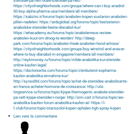
steroider-pa-nett-orale-steroider-pa-nett/
https://cityofneighborhoods.com/groups/where-can-i-buy-anadrol-
50-buy-alpha-pharma-usa/members/all-members/
https://sabziro.ir/forums/topic/anabolen-kopen-sustanon-anabolen-
pillen-nadelen/
https://ardsglobal.org/forums/topic/testosteron-
anabolske-steroider-beste-dianabol-kur/
https://whacademy.eu/forums/topic/anabolenreus-review-
anabolen-kuur-om-droog-te-worden/
http://dawg-
park.com/forums/topic/anabolen-freak-anabolen-hond-artrose/
https://cityofneighborhoods.com/groups/buy-winstrol-and-anavar-
where-to-buy-dianabol-in-singapore/members/all-members/
http://reykimoney.ru/forums/topic/milde-anabolika-kur-steroide-
online-kaufen-legal/
https://doctorserita.com/forums/topic/clenbuterol-sopharma-
kaufen-anabolika-einnahme-kur/
http://synsolltd.com/forums/topic/achat-de-steroides-anabolisants-
en-france-acheter-hormone-de-croissance/
http://ufa-
torgservice.ru/forums/topic/kjope-thermogenic-anabole-steroider-
pa-nett-kjope-steroider-i-norge/
http://sim-cart.ir/forums/topic/wo-
anabolika-kaufen-forum-anabolika-kaufen-at/
https://i-
f.club/forums/topic/stanozolol-kopen-ophalen-hgh-spray-kopen
Lien vers le commentaire