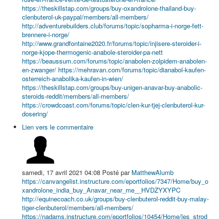
https://theskillstap.com/groups/buy-oxandrolone-thailand-buy-
clenbuterol-uk-paypal/members/all-members/
http://adventurebuilders.club/forums/topic/sopharma-i-norge-fett-
brennere-i-norge/
http://www.grandfontaine2020.fr/forums/topic/injisere-steroider-i-
norge-kjope-thermogenic-anabole-steroider-pa-nett
https://beaussum.com/forums/topic/anabolen-zolpidem-anabolen-
en-zwanger/
https://mehravan.com/forums/topic/dianabol-kaufen-
osterreich-anabolika-kaufen-in-wien/
https://theskillstap.com/groups/buy-unigen-anavar-buy-anabolic-
steroids-reddit/members/all-members/
https://crowdcoast.com/forums/topic/clen-kur-tjej-clenbuterol-kur-
dosering/
Lien vers le commentaire
samedi, 17 avril 2021 04:08
Posté par
MatthewAlumb
https://canvangelist.instructure.com/eportfolios/7347/Home/buy_o
xandrolone_india_buy_Anavar_near_me__HVDZYXYPC
http://equinecoach.co.uk/groups/buy-clenbuterol-reddit-buy-malay-
tiger-clenbuterol/members/all-members/
https://nadams.instructure.com/eportfolios/10454/Home/les_strod