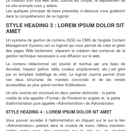
La création d'un site web avec Joomla est simple, le déploiement de
ce site exemple vous y aidera.
Les quelques principes de base présentés ci-dessous vous guideront
dans la compréhension de ce logiciel.
STYLE HEADING 3 : LOREM IPSUM DOLOR SIT
AMET
Un système de gestion de contenu (SGC ou CMS de l'anglais Content
Management System) est un logiciel qui vous permet de créer et gérer
des pages Web facilement, séparant la création des contenus de la
gestion technique nécessaire à une diffusion sur le web.
Le contenu rédactionnel est stocké et restitué par une base de
données, l'aspect (police, taille, couleur, emplacement, etc.) est géré
par un template (habillage du site). Le logiciel Joomla permet d'unir
ces deux structures de manière conviviale et de les rendre
accessibles au plus grand nombre d'utilisateurs.
Un site Joomla est structuré en deux parties distinctes : la partie
visible du site appelée «Frontal» de
Frontend
en anglais et, la partie
d'administration pure appelée «Administration» de
Administrator
.
STYLE HEADING 4 : LOREM IPSUM DOLOR SIT AMET
Vous pouvez accéder à l'administration en cliquant sur le sur le lien
«Administration» présent dans le module de menu «Menu membre»
visible après vous être connecté sur le site ou, en ajoutant