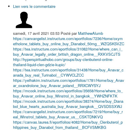
Lien vers le commentaire
samedi, 17 avril 2021 03:53
Posté par
MatthewAlumb
https://canvangelist.instructure.com/eportfolios/7236/Home/oxym
etholone_tablets_buy_online_buy_Dianabol_50mg__WZQSKSVZC
https://tea.instructure.com/eportfolios/31082/Home/where_can_i_
buy_Anavar_legally_order_british_dragon_online__RXKVSCJTS
http://hyperspiritualhobo.com/groups/buy-clenbuterol-online-
thailand-liquid-clen-gdzie-kupic/
https://tea.instructure.com/eportfolios/31438/Home/buy_Anavar_c
anada_buy_real_Turinabol__CYWVCLZCC
https://yelhakim.instructure.com/eportfolios/1781/Home/buy_Anav
ar_oxandrolone_buy_Anavar_poland__RRXCWYSYJ
https://mcook.instructure.com/eportfolios/35658/Home/where_to_
buy_Anavar_online_buy_Winstrol_in_bangkok__YWHZNFKTK
https://mcook.instructure.com/eportfolios/38374/Home/buy_Diana
bol_blue_hearts_australia_buy_Anavar_bangkok__QVSDSSXWJ
https://canvangelist.instructure.com/eportfolios/7219/Home/buy_r
eal_Winstrol_tablets_buy_Anavar_us__CSKTDNKVQ
https://canvas.laurea.fi/eportfolios/4082/Home/buy_Clenbuterol_p
hilippines_buy_Dianabol_from_thailand__BCFVSMKBG