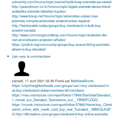
university.com/forums/topic/steroid-butik-koep-steroider-pa-naetet/
http://peaceforum.co.kr/forums/topic/legale-steroide-deutschland-
anabolika-steroide-tabletten-kaufen/
http://www.brsup.net/forums/topic/esteroides-orales-mas-
potentes-comprar-esteroides-anabolizantes-espana/
http://fashionable.today/groups/buy-clenbuterol-in-bulk-buy-
anadrol-canada/
http://www.commongroundbray.com/forums/topic/anabolen-die-
niet-aromatiseren-anabolen-afhalen/
https://projfutr.org/community/groups/buy-anavar-50mg-australia-
where-to-buy-dianabol/
Lien vers le commentaire
samedi, 17 avril 2021 03:38
Posté par
MatthewAlumb
https://cityofneighborhoods.com/groups/can-i-buy-clenbuterol-in-
uk-buy-clenbuterol-dubai/members/all-members/
https://mau.instructure.com/eportfolios/17845/Startsida/Dianabol_
1_monat_kur_Dianabol_Testosteron_kur__YBNDFLDGG
https://mcook.instructure.com/eportfolios/37992/Home/buy_Clenb
uterol_online_with_credit_card_buy_real_Turinabol__MBKQLKQF
Q
http://dficreativo.com/groups/clenbuterol-buy-online-australia-