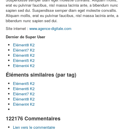
erat eu pulvinar faucibus, nisl massa lacinia ante, a bibendum nunc
sapien sed dui. Suspendisse semper diam eget molestie convallis.
Aliquam mollis, erat eu pulvinar faucibus, nisl massa lacinia ante, a
bibendum nunc sapien sed dui.
Site internet :
www.agence-digitale.com
Dernier de Super User
Elément8 K2
Elément7 K2
Elément6 K2
Elément5 K2
Elément4 K2
Éléments similaires (par tag)
Elément5 K2
Elément6 K2
Elément7 K2
Elément8 K2
Elément4 K2
122176
Commentaires
Lien vers le commentaire