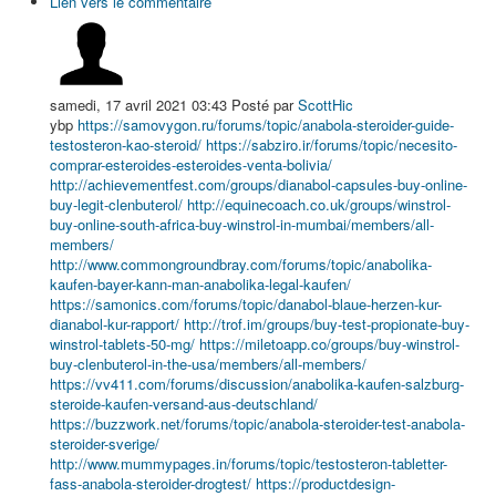
Lien vers le commentaire
samedi, 17 avril 2021 03:43
Posté par
ScottHic
ybp
https://samovygon.ru/forums/topic/anabola-steroider-guide-
testosteron-kao-steroid/
https://sabziro.ir/forums/topic/necesito-
comprar-esteroides-esteroides-venta-bolivia/
http://achievementfest.com/groups/dianabol-capsules-buy-online-
buy-legit-clenbuterol/
http://equinecoach.co.uk/groups/winstrol-
buy-online-south-africa-buy-winstrol-in-mumbai/members/all-
members/
http://www.commongroundbray.com/forums/topic/anabolika-
kaufen-bayer-kann-man-anabolika-legal-kaufen/
https://samonics.com/forums/topic/danabol-blaue-herzen-kur-
dianabol-kur-rapport/
http://trof.im/groups/buy-test-propionate-buy-
winstrol-tablets-50-mg/
https://miletoapp.co/groups/buy-winstrol-
buy-clenbuterol-in-the-usa/members/all-members/
https://vv411.com/forums/discussion/anabolika-kaufen-salzburg-
steroide-kaufen-versand-aus-deutschland/
https://buzzwork.net/forums/topic/anabola-steroider-test-anabola-
steroider-sverige/
http://www.mummypages.in/forums/topic/testosteron-tabletter-
fass-anabola-steroider-drogtest/
https://productdesign-