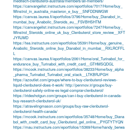
meditech-clenbuterol-australia/members/all-members/
https://canvangelist.instructure.com/eportfolios/7017/Home/buy_
Winstrol_in_australia_masteron_e_buy__SNFDDNWGW
https://canvas.laurea.fi/eportfolios/3796/Home/buy_Dianabol_in_
mumbai_buy_Anabolic_Steroids_eu__FSVBHSHTM
https://canvangelist.instructure.com/eportfolios/7247/Home/buy_
Winstrol_Steroids_online_uk_buy_Clenbuterol_store_review__XFT
JYRJMD
https://tea.instructure.com/eportfolios/35391/Home/buy_genuine_
Anabolic_Steroids_online_buy_Dianabol_in_mumbai__RXLRCFFL
L
https://canvas.laurea.fi/eportfolios/2061/Home/oral_Turinabol_for_
endurance_buy_Turinabol_with_credit_card__GTHMSQDGL
https://mcook.instructure.com/eportfolios/38233/Home/buy_alpha
_pharma_Turinabol_Turinabol_oral_stack__LTKBRJPGH
https://azoutlet.com/groups/where-to-buy-clenbuterol-reviews-
liquid-clenbuterol-does-it-work/
http://penmov.ir/groups/buy-
clenbuterol-safely-online-es-legal-comprar-clenbuterol/
https://irideshotgun.com/groups/can-i-buy-clenbuterol-in-canada-
buy-research-clenbuterol-uk/
https://atravelingmason.com/groups/buy-raw-clenbuterol-
clenbuterol-health-canada/
https://mcook.instructure.com/eportfolios/35748/Home/buy_Diana
bol_with_credit_card_buy_Clenbuterol_gel_online__PYGTYTYQN
https://mau.instructure.com/eportfolios/15369/Home/handy_berwa