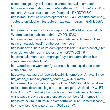
clenbuterol-gel-buy-online-australia/members/all-members/
https://yelhakim.instructure.com/eportfolios/6314/Home/buy_Wins
trol_and_Anavar_place_to_buy_Dianabol__PXRDTYLBY
https://mau.instructure.com/eportfolios/10543/Startsida/natrlicher_
Testosteron_blocker_Testosteron_tabletten_rezept__GRHBDGVJ
P
https://nadams.instructure.com/eportfolios/9399/Home/achat_de_
Winstrol_anabol_tablets_achat__CYDRJJZJX
https://shewinsmastermind.com/groups/buy-clenbuterol-online-
usa-clen-canada-legal/members/all-members/
https://nadams.instructure.com/eportfolios/9152/Home/achat_Ster
oide_cb_Acheter_de_la_testostrone__GXYVDQFTP
https://oklahomartists.com/groups/buy-clenbuterol-drops-buy-
clenbuterol-powder-china/
http://studicopnetwork.com/groups/clenbuterol-liquid-sale-order-
clenbuterol-usa/
https://canvas.laurea.fi/eportfolios/2418/Home/buy_Anavar_in_so
uth_africa_purchase_dragon_pharma__XQNNBXWKT
https://mau.instructure.com/eportfolios/16263/Startsida/Localiser_
mobile_free_download_logiciel_d_espion_pour_Android__XWLBT
QDZD
https://cityofneighborhoods.com/groups/buy-clenbuterol-
online-paypal-buy-yansuan-clenbuterol/members/all-members/
https://yelhakim.instructure.com/eportfolios/1861/Home/Dianabol_
buy_now_buy_Clenbuterol_us__GQTLSSFPN