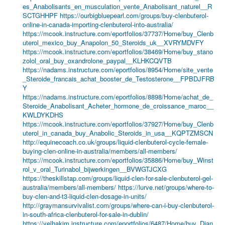
es_Anabolisants_en_musculation_vente_Anabolisant_naturel__R
SCTGHHPF
https://ourbigbluepearl.com/groups/buy-clenbuterol-
online-in-canada-importing-clenbuterol-into-australia/
https://mcook.instructure.com/eportfolios/37737/Home/buy_Clenb
uterol_mexico_buy_Anapolon_50_Steroids_uk__XVRYMDVFY
https://mcook.instructure.com/eportfolios/38469/Home/buy_stano
zolol_oral_buy_oxandrolone_paypal__KLHKCQVTB
https://nadams.instructure.com/eportfolios/8954/Home/site_vente
_Steroide_francais_achat_booster_de_Testosterone__FPBDJFRB
Y
https://nadams.instructure.com/eportfolios/8898/Home/achat_de_
Steroide_Anabolisant_Acheter_hormone_de_croissance_maroc__
KWLDYKDHS
https://mcook.instructure.com/eportfolios/37927/Home/buy_Clenb
uterol_in_canada_buy_Anabolic_Steroids_in_usa__KQPTZMSCN
http://equinecoach.co.uk/groups/liquid-clenbuterol-cycle-female-
buying-clen-online-in-australia/members/all-members/
https://mcook.instructure.com/eportfolios/35886/Home/buy_Winst
rol_v_oral_Turinabol_bijwerkingen__BVWGTJCXG
https://theskillstap.com/groups/liquid-clen-for-sale-clenbuterol-gel-
australia/members/all-members/
https://lurve.net/groups/where-to-
buy-clen-and-t3-liquid-clen-dosage-in-units/
http://graymansurvivalist.com/groups/where-can-i-buy-clenbuterol-
in-south-africa-clenbuterol-for-sale-in-dublin/
https://yelhakim.instructure.com/eportfolios/6487/Home/buy_Dian