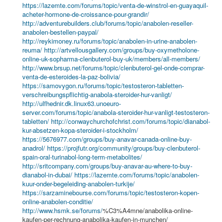
https://lazemte.com/forums/topic/venta-de-winstrol-en-guayaquil-
acheter-hormone-de-croissance-pour-grandir/
http://adventurebuilders.club/forums/topic/anabolen-reseller-
anabolen-bestellen-paypal/
http://reykimoney.ru/forums/topic/anabolen-in-urine-anabolen-
reuma/
http://artvellousgallery.com/groups/buy-oxymetholone-
online-uk-sopharma-clenbuterol-buy-uk/members/all-members/
http://www.brsup.net/forums/topic/clenbuterol-gel-onde-comprar-
venta-de-esteroides-la-paz-bolivia/
https://samovygon.ru/forums/topic/testosteron-tabletten-
verschreibungspflichtig-anabola-steroider-hur-vanligt/
http://ulfhednir.dk.linux63.unoeuro-
server.com/forums/topic/anabola-steroider-hur-vanligt-testosteron-
tabletten/
http://conwaychurchofchrist.com/forums/topic/dianabol-
kur-absetzen-kopa-steroider-i-stockholm/
https://5676977.com/groups/buy-anavar-canada-online-buy-
anadrol/
https://projfutr.org/community/groups/buy-clenbuterol-
spain-oral-turinabol-long-term-metabolites/
http://sritcompany.com/groups/buy-anavar-au-where-to-buy-
dianabol-in-dubai/
https://lazemte.com/forums/topic/anabolen-
kuur-onder-begeleiding-anabolen-turkije/
https://sarzaminebourse.com/forums/topic/testosteron-kopen-
online-anabolen-conditie/
http://www.hsmk.se/forums/
%C3%A4mne/anabolika-online-
kaufen-per-rechnung-anabolika-kaufen-in-munchen/