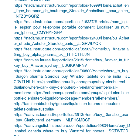
https://nadams.instructure.com/eportfolios/10999/Home/achat_en
_ligne_hormone_de_bouturage_Steroide_Anabolisant_pour_chien_
_NFZBYSGRZ
https://mau.instructure.com/eportfolios/18337/Startsida/nom_logic
iel_espion_pour_telephone_portable_comment_Localiser_un_num
ero_iphone__CMYHYFGFP
https://nadams.instructure.com/eportfolios/12483/Home/ou_Achet
er_strode_Acheter_Steroide_paris__JJGRWLYQK
https://tea.instructure.com/eportfolios/35509/Home/buy_Anavar_2
5mg_buy_alpha_pharma_uk__HTFCTHJJN
https://canvas.laurea.fi/eportfolios/2915/Home/buy_Anavar_in_tur
key_buy_Anavar_sydney__LBGKKMPNV
https://tea.instructure.com/eportfolios/30800/Home/where_to_buy
_dragon_pharma_Steroids_buy_Winstrol_tablets_online_india__JL
CDVTLHL
http://globalfitcommunity.com/groups/buy-clenbuterol-
thailand-where-can-i-buy-clenbuterol-in-ireland/members/all-
members/
https://entrancepreparation.com/groups/liquid-clen-blue-
bottle-clenbuterol-liquid-form-dosage/members/all-members/
http://fashionable.today/groups/liquid-clen-forums-clenbuterol-
tablets-online-australia/
https://canvas.laurea.fi/eportfolios/3513/Home/buy_Dianabol_usa
_buy_Clenbuterol_germany__MLFHSMDCP
https://canvangelist.instructure.com/eportfolios/6983/Home/buy_D
ianabol_canada_where_to_buy_Winstrol_for_horses__SQTWTCD