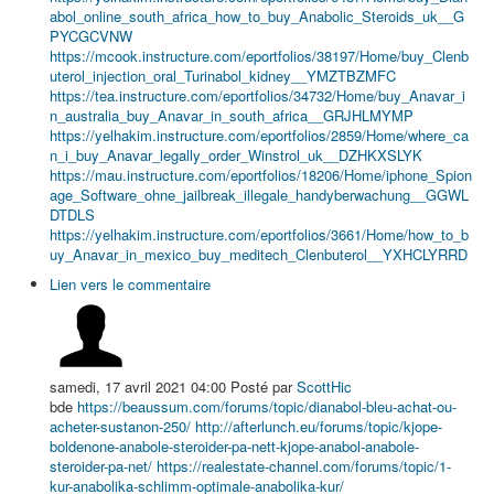
abol_online_south_africa_how_to_buy_Anabolic_Steroids_uk__G
PYCGCVNW
https://mcook.instructure.com/eportfolios/38197/Home/buy_Clenb
uterol_injection_oral_Turinabol_kidney__YMZTBZMFC
https://tea.instructure.com/eportfolios/34732/Home/buy_Anavar_i
n_australia_buy_Anavar_in_south_africa__GRJHLMYMP
https://yelhakim.instructure.com/eportfolios/2859/Home/where_ca
n_i_buy_Anavar_legally_order_Winstrol_uk__DZHKXSLYK
https://mau.instructure.com/eportfolios/18206/Home/iphone_Spion
age_Software_ohne_jailbreak_illegale_handyberwachung__GGWL
DTDLS
https://yelhakim.instructure.com/eportfolios/3661/Home/how_to_b
uy_Anavar_in_mexico_buy_meditech_Clenbuterol__YXHCLYRRD
Lien vers le commentaire
samedi, 17 avril 2021 04:00
Posté par
ScottHic
bde
https://beaussum.com/forums/topic/dianabol-bleu-achat-ou-
acheter-sustanon-250/
http://afterlunch.eu/forums/topic/kjope-
boldenone-anabole-steroider-pa-nett-kjope-anabol-anabole-
steroider-pa-net/
https://realestate-channel.com/forums/topic/1-
kur-anabolika-schlimm-optimale-anabolika-kur/