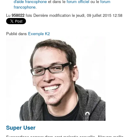
d'aide francophone
et dans le
forum officiel
ou le
forum
francophone
.
Lu
958022
fois
Dernière modification le jeudi, 09 juillet 2015 12:58
Publié dans
Exemple K2
Super User
Suspendisse semper diam eget molestie convallis. Aliquam mollis,