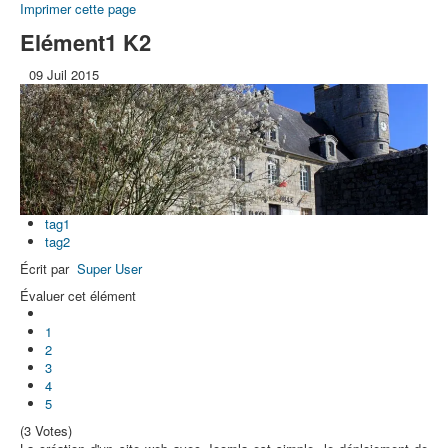
Imprimer cette page
Elément1 K2
09
Juil
2015
tag1
tag2
Écrit par
Super User
Évaluer cet élément
1
2
3
4
5
(3 Votes)