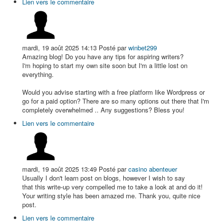
Lien vers le commentaire
mardi, 19 août 2025 14:13
Posté par
winbet299
Amazing blog! Do you have any tips for aspiring writers?
I'm hoping to start my own site soon but I'm a little lost on
everything.
Would you advise starting with a free platform like Wordpress or
go for a paid option? There are so many options out there that I'm
completely overwhelmed .. Any suggestions? Bless you!
Lien vers le commentaire
mardi, 19 août 2025 13:49
Posté par
casino abenteuer
Usually I don't learn post on blogs, however I wish to say
that this write-up very compelled me to take a look at and do it!
Your writing style has been amazed me. Thank you, quite nice
post.
Lien vers le commentaire