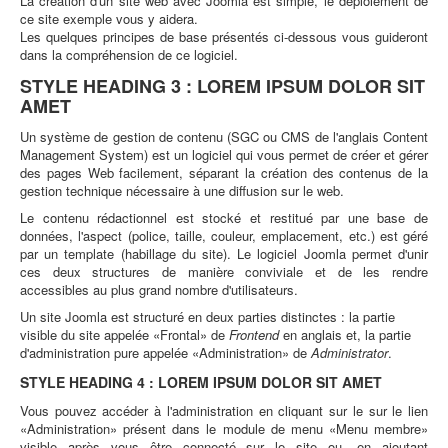
La création d'un site web avec Joomla est simple, le déploiement de
ce site exemple vous y aidera.
Les quelques principes de base présentés ci-dessous vous guideront
dans la compréhension de ce logiciel.
STYLE HEADING 3 : LOREM IPSUM DOLOR SIT
AMET
Un système de gestion de contenu (SGC ou CMS de l'anglais Content
Management System) est un logiciel qui vous permet de créer et gérer
des pages Web facilement, séparant la création des contenus de la
gestion technique nécessaire à une diffusion sur le web.
Le contenu rédactionnel est stocké et restitué par une base de
données, l'aspect (police, taille, couleur, emplacement, etc.) est géré
par un template (habillage du site). Le logiciel Joomla permet d'unir
ces deux structures de manière conviviale et de les rendre
accessibles au plus grand nombre d'utilisateurs.
Un site Joomla est structuré en deux parties distinctes : la partie
visible du site appelée «Frontal» de
Frontend
en anglais et, la partie
d'administration pure appelée «Administration» de
Administrator
.
STYLE HEADING 4 : LOREM IPSUM DOLOR SIT AMET
Vous pouvez accéder à l'administration en cliquant sur le sur le lien
«Administration» présent dans le module de menu «Menu membre»
visible après vous être connecté sur le site ou, en ajoutant