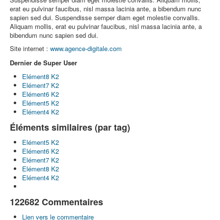
erat eu pulvinar faucibus, nisl massa lacinia ante, a bibendum nunc
sapien sed dui. Suspendisse semper diam eget molestie convallis.
Aliquam mollis, erat eu pulvinar faucibus, nisl massa lacinia ante, a
bibendum nunc sapien sed dui.
Site internet :
www.agence-digitale.com
Dernier de Super User
Elément8 K2
Elément7 K2
Elément6 K2
Elément5 K2
Elément4 K2
Éléments similaires (par tag)
Elément5 K2
Elément6 K2
Elément7 K2
Elément8 K2
Elément4 K2
122682
Commentaires
Lien vers le commentaire