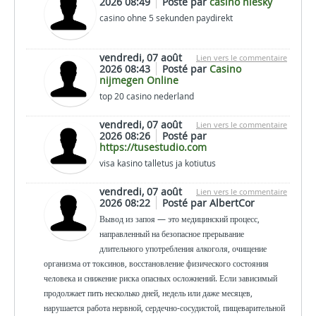
2026 08:49
Posté par
casino niesky
casino ohne 5 sekunden paydirekt
vendredi, 07 août
Lien vers le commentaire
2026 08:43
Posté par
Casino
nijmegen Online
top 20 casino nederland
vendredi, 07 août
Lien vers le commentaire
2026 08:26
Posté par
https://tusestudio.com
visa kasino talletus ja kotiutus
vendredi, 07 août
Lien vers le commentaire
2026 08:22
Posté par AlbertCor
Вывод из запоя — это медицинский процесс,
направленный на безопасное прерывание
длительного употребления алкоголя, очищение
организма от токсинов, восстановление физического состояния
человека и снижение риска опасных осложнений. Если зависимый
продолжает пить несколько дней, недель или даже месяцев,
нарушается работа нервной, сердечно-сосудистой, пищеварительной