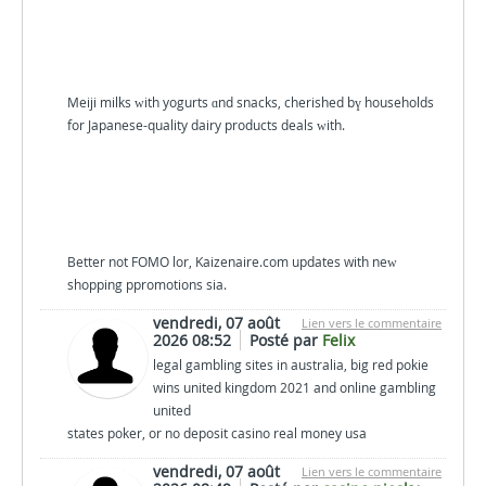
Meiji milks ԝith yogurts ɑnd snacks, cherished bү households
for Japanese-quality dairy products deals ᴡith.
Better not FOMO lor, Kaizenaire.com updates with neᴡ
shopping ppromotions sia.
vendredi, 07 août
Lien vers le commentaire
2026 08:52
Posté par
Felix
legal gambling sites in australia, big red pokie
wins united kingdom 2021 and online gambling
united
states poker, or no deposit casino real money usa
vendredi, 07 août
Lien vers le commentaire