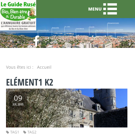
Vous êtes ici :
Accueil
ELÉMENT1 K2
09
2015
JUIL
TAG1
TAG2