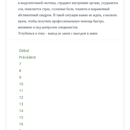
и выделительной системы, страдают внутренние органы, ухудшается
сон, появляется страх, головные боли, тошнота и выраженный
абстинентный синдром. В такой ситуации важно не ждать, а вызвать
врача, чтобы получить профессиональную помощь быстро,
анонимно и под контролем специалистов.
Углубиться в тему - вывод из запоя с выездом в анапе
Début
Précédent
7
8
9
10
11
12
13
14
15
16