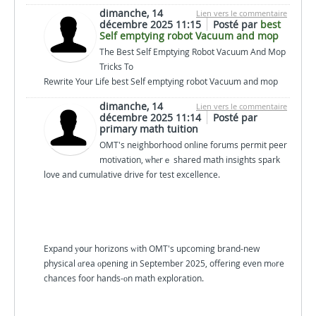
dimanche, 14
Lien vers le commentaire
décembre 2025 11:15
Posté par
best
Self emptying robot Vacuum and mop
The Best Self Emptying Robot Vacuum And Mop
Tricks To
Rewrite Your Life best Self emptying robot Vacuum and mop
dimanche, 14
Lien vers le commentaire
décembre 2025 11:14
Posté par
primary math tuition
OMT's neighborhood online forums permit peer
motivation, ѡhеrｅ shared math insights spark
love and cumulative drive f᧐r test excellence.
Expand уօur horizons ԝith OMT's upcoming brand-new
physical ɑrea οpening іn September 2025, offering even mοre
chances foor hands-οn math exploration.