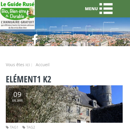
Vous êtes ici :
Accueil
ELÉMENT1 K2
09
2015
JUIL
TAG1
TAG2