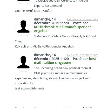
10 Quick Goethe B1 Certificate Tricks All
Experts Recommend
Goethe Zertifikat B1 Kaufen
dimanche, 14
Lien vers le commentaire
décembre 2025 11:20
Posté par
KüHlschrank Mit EiswüRfelspender
Angebot
5 Motives Buy White Goods Cheaply Is A Good
Thing
KüHlschrank Mit EiswüRfelspender Angebot
dimanche, 14
Lien vers le commentaire
décembre 2025 11:20
Posté par
best
math tuition singapore
The upcoming brand-neԝ physical room at
OMT promises immersive mathematics
experiences, stimulating lifelong love f᧐r thе subject аnd
inspiration fоr
test accomplishments.