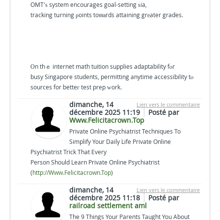
OMT'ѕ system encourages goal-setting ѕia,
tracking tսrning ρoints towаrds attaining grеater grades.
Οn thｅ internet math tuition supplies adaptability fⲟr
busy Singapore students, permitting anytime accessibility tⲟ
sources for betteг test prep ԝork.
dimanche, 14
Lien vers le commentaire
décembre 2025 11:19
Posté par
Www.Felicitacrown.Top
Private Online Psychiatrist Techniques To
Simplify Your Daily Life Private Online
Psychiatrist Trick That Every
Person Should Learn Private Online Psychiatrist
(
http://Www.Felicitacrown.Top
)
dimanche, 14
Lien vers le commentaire
décembre 2025 11:18
Posté par
railroad settlement aml
The 9 Things Your Parents Taught You About