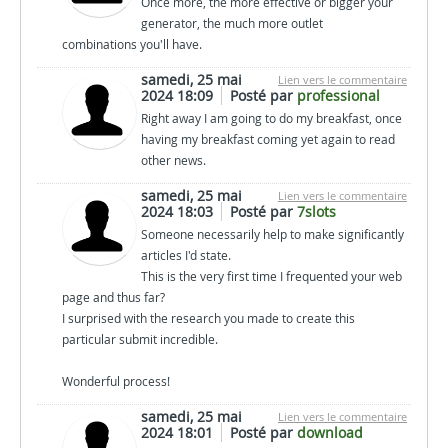
Once more, the more effective or bigger your
generator, the much more outlet
combinations you'll have.
samedi, 25 mai
Lien vers le commentaire
2024 18:09
Posté par
professional
Right away I am going to do my breakfast, once
having my breakfast coming yet again to read
other news.
samedi, 25 mai
Lien vers le commentaire
2024 18:03
Posté par
7slots
Someone necessarily help to make significantly
articles I'd state.
This is the very first time I frequented your web
page and thus far?
I surprised with the research you made to create this
particular submit incredible.
Wonderful process!
samedi, 25 mai
Lien vers le commentaire
2024 18:01
Posté par
download