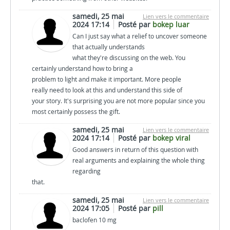
samedi, 25 mai
Lien vers le commentaire
2024 17:14
Posté par
bokep luar
Can I just say what a relief to uncover someone
that actually understands
what they're discussing on the web. You
certainly understand how to bring a
problem to light and make it important. More people
really need to look at this and understand this side of
your story. It's surprising you are not more popular since you
most certainly possess the gift.
samedi, 25 mai
Lien vers le commentaire
2024 17:14
Posté par
bokep viral
Good answers in return of this question with
real arguments and explaining the whole thing
regarding
that.
samedi, 25 mai
Lien vers le commentaire
2024 17:05
Posté par
pill
baclofen 10 mg