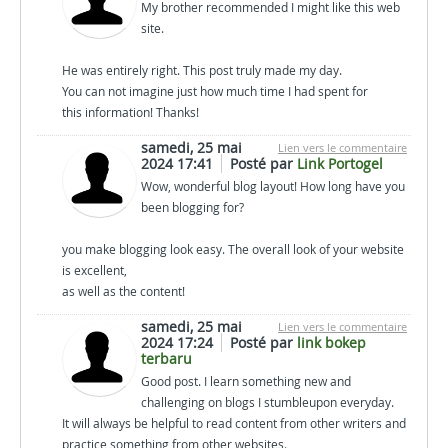
My brother recommended I might like this web
site.
He was entirely right. This post truly made my day.
You can not imagine just how much time I had spent for
this information! Thanks!
samedi, 25 mai
Lien vers le commentaire
2024 17:41
Posté par
Link Portogel
Wow, wonderful blog layout! How long have you
been blogging for?
you make blogging look easy. The overall look of your website
is excellent,
as well as the content!
samedi, 25 mai
Lien vers le commentaire
2024 17:24
Posté par
link bokep
terbaru
Good post. I learn something new and
challenging on blogs I stumbleupon everyday.
It will always be helpful to read content from other writers and
practice something from other websites.