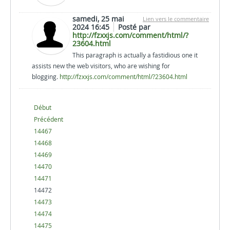
samedi, 25 mai
Lien vers le commentaire
2024 16:45
Posté par
http://fzxxjs.com/comment/html/?
23604.html
This paragraph is actually a fastidious one it
assists new the web visitors, who are wishing for
blogging.
http://fzxxjs.com/comment/html/?23604.html
Début
Précédent
14467
14468
14469
14470
14471
14472
14473
14474
14475