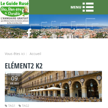
Vous êtes ici :
Accueil
ELÉMENT2 K2
09
2015
JUIL
TAG1
TAG2