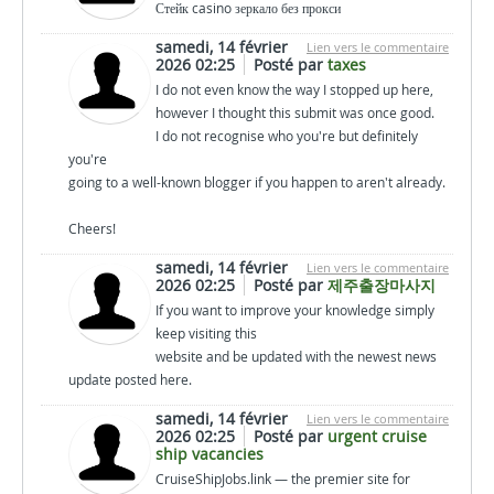
Стейк casino зеркало без прокси
samedi, 14 février
Lien vers le commentaire
2026 02:25
Posté par
taxes
I do not even know the way I stopped up here,
however I thought this submit was once good.
I do not recognise who you're but definitely
you're
going to a well-known blogger if you happen to aren't already.
Cheers!
samedi, 14 février
Lien vers le commentaire
2026 02:25
Posté par
제주출장마사지
If you want to improve your knowledge simply
keep visiting this
website and be updated with the newest news
update posted here.
samedi, 14 février
Lien vers le commentaire
2026 02:25
Posté par
urgent cruise
ship vacancies
CruiseShipJobs.link — the premier site for