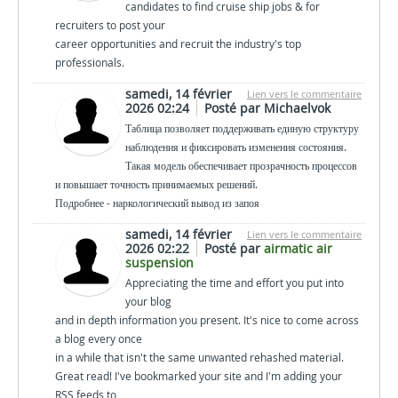
candidates to find cruise ship jobs & for
recruiters to post your
career opportunities and recruit the industry's top
professionals.
samedi, 14 février
Lien vers le commentaire
2026 02:24
Posté par Michaelvok
Таблица позволяет поддерживать единую структуру
наблюдения и фиксировать изменения состояния.
Такая модель обеспечивает прозрачность процессов
и повышает точность принимаемых решений.
Подробнее - наркологический вывод из запоя
samedi, 14 février
Lien vers le commentaire
2026 02:22
Posté par
airmatic air
suspension
Appreciating the time and effort you put into
your blog
and in depth information you present. It's nice to come across
a blog every once
in a while that isn't the same unwanted rehashed material.
Great read! I've bookmarked your site and I'm adding your
RSS feeds to