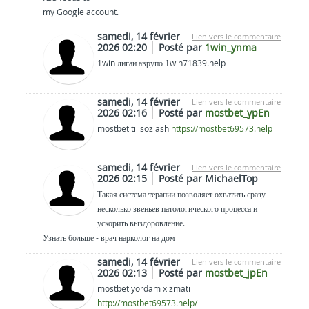
my Google account.
samedi, 14 février
Lien vers le commentaire
2026 02:20
Posté par
1win_ynma
1win лигаи аврупо 1win71839.help
samedi, 14 février
Lien vers le commentaire
2026 02:16
Posté par
mostbet_ypEn
mostbet til sozlash
https://mostbet69573.help
samedi, 14 février
Lien vers le commentaire
2026 02:15
Posté par MichaelTop
Такая система терапии позволяет охватить сразу
несколько звеньев патологического процесса и
ускорить выздоровление.
Узнать больше - врач нарколог на дом
samedi, 14 février
Lien vers le commentaire
2026 02:13
Posté par
mostbet_jpEn
mostbet yordam xizmati
http://mostbet69573.help/