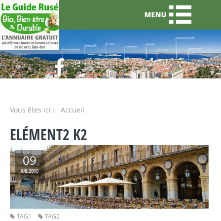
Vous êtes ici :
Accueil
ELÉMENT2 K2
09
2015
JUIL
TAG1
TAG2