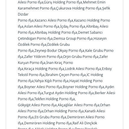
Ailesi Porno ifşa,Güriş Holding Porno ifşa,Mehmet Emin
Karamehmet Porno ifşa,Çukurova Holding Porno ifşa,Şefik
Dizdar
Porno ifşa,Kazancı Ailesi Porno ifşa,Kazancı Holding Porno
ifşa,Aslan Ailesi Porno ifşa,İçdaş Porno ifşa,Altınbaş Ailesi
Porno ifşa,Altınbaş Holding Porno ifşa,Demet Sabancı
Çetindoğan Porno ifşa,Demsa Group Porno ifşa,Hüseyin
Özdilek Porno ifşa,Özdilek Grubu
Porno ifşa,Zeynep Bodur Okyay Porno ifşa,Kale Grubu Porno
ifşa,Zafer Yıldırım Porno ifşa,Orjin Grubu Porno ifşa,Zafer
Kurşun Porno ifşa,İnan Kıraç Porno
ifşa,Kıraça Holding Porno ifşa,Lodrik Ailesi Porno ifşa,Enboy
Tekstil Porno ifşa,İbrahim Çeçen Porno ifşa,IC Holding
Porno ifşa,Yahya Kiğılı Porno ifşa,Hayat Holding Porno
ifşa,Boyner Ailesi Porno ifşa,Boyner Holding Porno ifşa,Aydın
Ailesi Porno ifşa,Turgut Aydın Holding Porno ifşa,Berker Ailesi
Porno ifşa,Tekfen Holding Porno ifşa,
Gökyiğit Ailesi Porno ifşa,Akçağlılar Ailesi Porno ifşa,Orhan
Ailesi Porno ifşa,Orhan Holding Porno ifşa,Kanatlı Ailesi
Porno ifşa,Eti Grubu Porno ifşa,Demirören Ailesi Porno
ifşa,Demirören Holding Porno ifşa,Raif Ali Dinçkök