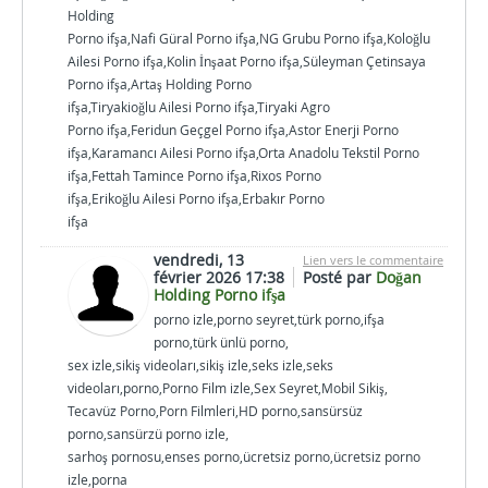
Holding
Porno ifşa,Nafi Güral Porno ifşa,NG Grubu Porno ifşa,Koloğlu
Ailesi Porno ifşa,Kolin İnşaat Porno ifşa,Süleyman Çetinsaya
Porno ifşa,Artaş Holding Porno
ifşa,Tiryakioğlu Ailesi Porno ifşa,Tiryaki Agro
Porno ifşa,Feridun Geçgel Porno ifşa,Astor Enerji Porno
ifşa,Karamancı Ailesi Porno ifşa,Orta Anadolu Tekstil Porno
ifşa,Fettah Tamince Porno ifşa,Rixos Porno
ifşa,Erikoğlu Ailesi Porno ifşa,Erbakır Porno
ifşa
vendredi, 13
Lien vers le commentaire
février 2026 17:38
Posté par
Doğan
Holding Porno ifşa
porno izle,porno seyret,türk porno,ifşa
porno,türk ünlü porno,
sex izle,sikiş videoları,sikiş izle,seks izle,seks
videoları,porno,Porno Film izle,Sex Seyret,Mobil Sikiş,
Tecavüz Porno,Porn Filmleri,HD porno,sansürsüz
porno,sansürzü porno izle,
sarhoş pornosu,enses porno,ücretsiz porno,ücretsiz porno
izle,porna