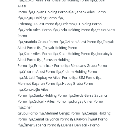
ifşa,Özokur Ailesi Porno ifşa,Üs Holding Porno ifşa,Doğan
Ailesi
Porno ifşa,Doğan Holding Porno ifşa,Şahenk Ailesi Porno
ifşa,Doğuş Holding Porno ifşa,
Erdemoğlu Ailesi Porno ifşa,Erdemoğlu Holding Porno
ifşa,Zorlu Ailesi Porno ifşa,Zorlu Holding Porno ifşa,Yazıcı Ailesi
Porno
ifşa,Anadolu Grubu Porno ifşa,Özilhan Ailesi Porno ifşa,Tosyalı
Ailesi Porno ifşa,Tosyalı Holding Porno
ifşa,Kibar Ailesi Porno ifşa,Kibar Holding Porno ifşa,Kocabıyık
Ailesi Porno ifşa,Borusan Holding
Porno ifşa,Erman Ilıcak Porno ifşa,Rönesans Grubu Porno
ifşa,Yıldırım Ailesi Porno ifşa,Yıldırım Holding Porno
ifşa,M. Latif Topbaş ve Ailesi Porno ifşa,BİM Porno ifşa,
Mehmet Başaran Porno ifşa,Habaş Grubu Porno
ifşa,Konukoğlu Ailesi
Porno ifşa,Sanko Holding Porno ifşa,Sevda-Serra Sabancı
Porno ifşa,Gülçelik Ailesi Porno ifşa,Turgay Ciner Porno
ifşa,Ciner
Grubu Porno ifşa,Mehmet Cengiz Porno ifşa,Cengiz Holding
Porno ifşa,Cemal Kalyoncu Porno ifşa,Kalyon İnşaat Porno
ifşa,Ömer Sabancı Porno ifşa,Densa Denizcilik Porno