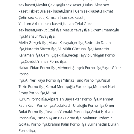
sex kaseti,Mevlüt Çavuşoğlu sex kaseti,Hulusi Akar sex
kaseti,Fikret Bila sex kaseti,İsmail Cem sex kaseti,Hikmet
Çetin sex kaseti,Kamran İnan sex kaseti,
Yıldırım Akbulut sex kaseti,Hasan Celal Güzel
sex kaseti,Korkut Özal ifşa,Mesut Yavaş ifşa,Ekrem İmamoğlu
ifşa,Mansur Yavaş ifşa,
Melih Gökçek ifşa,Murat Karayalçın ifşa,Bedrettin Dalan
ifşa,Nurettin Sözen ifşa,Ali Müfit Gürtuna ifşa,Hayrettin
Karaman ifşa,Cemil Çiçek ifşa,Recep Tayyip Erdoğan Porno
ifşa,Cevdet Yılmaz Porno ifşa,
Hakan Fidan Porno ifşa,Mehmet Şimşek Porno ifşa,Yaşar Güler
Porno
ifşa,Ali Yerlikaya Porno ifşa,Yılmaz Tunç Porno ifşa,Yusuf
Tekin Porno ifşa,Kemal Memişoğlu Porno ifşa,Mehmet Nuri
Ersoy Porno ifşa,Murat
Kurum Porno ifşa,Alparslan Bayraktar Porno ifşa,Mehmet
Fatih Kacır Porno ifşa,Abdulkadir Uraloğlu Porno ifşa,Ömer
Bolat Porno ifşa,İbrahim Yumaklı Porno ifşa,Vedat Işıkhan
Porno ifşa,Osman Aşkın Bak Porno ifşa,Mahinur Özdemir
Göktaş Porno ifşa,brahim Kalın Porno ifşa,Burhanettin Duran
Porno ifşa,