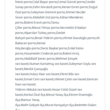
İnönü porno,Celal Bayar porno,Cemal Gürsel porno,Cevdet
Sunay porno,Fahri Korutürk porno,Kenan Evren porno,Turgut
Özal porno,Süleyman Demirel porno,Ahmet Necdet
Sezer porno,Abdullah Gül porno,Adnan Menderes
porno,Bülent Ecevit porno,Tansu
Çiller porno,Mesut Yılmaz porno,Necmettin Erbakan
porno,Alparslan Türkeş porno,Devlet
Bahçeli porno,Binali Yıldırım porno,Ahmet Davutoğlu porno,Ali
Babacan porno,Kemal
Kılıçdaroğlu porno,Deniz Baykal porno,Erdal İnönü
porno,Hüsamettin Cindoruk porno,Bülent Arınç
porno,Abdüllatif Şener porno,Mehmet Şimşek
sex kaseti,Numan Kurtulmuş sex kaseti,Süleyman Soylu sex
kaseti,Mevlüt Çavuşoğlu
sex kaseti,Hulusi Akar sex kaseti,Fikret Bila sex
kaseti,İsmail Cem sex kaseti,Hikmet Çetin sex kaseti,Kamran
İnan sex kaseti,
Yıldırım Akbulut sex kaseti,Hasan Celal Güzel sex
kaseti,Korkut Özal ifşa,Mesut Yavaş ifşa,Ekrem İmamoğlu
ifşa,Mansur Yavaş
ifşa,Melih Gökçek ifşa,Murat Karayalçın ifşa,Bedrettin Dalan