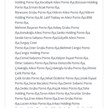
Holding Porno ifşa,Kocabıyık Ailesi Porno ifşa,Borusan Holding
Porno ifşa,Erman Ilıcak Porno ifşa,
Rönesans Grubu Porno ifşa,Yıldırım Ailesi Porno ifşa,Yıldırım
Holding Porno ifşa,M. Latif Topbaş ve Ailesi Porno ifşa,BİM
Porno ifşa,
Mehmet Başaran Porno ifşa,Habaş Grubu Porno
ifşa,Konukoğlu Ailesi Porno ifşa,Sanko Holding Porno ifşa,
Sevda-Serra Sabancı Porno ifşa,Gülçelik Ailesi Porno
ifşa,Turgay Ciner
Porno ifşa,Ciner Grubu Porno ifşa,Mehmet Cengiz Porno
ifşa,Cengiz Holding Porno
ifşa,Cemal Kalyoncu Porno ifşa,Kalyon İnşaat Porno ifşa,
Ömer Sabancı Porno ifşa,Densa Denizcilik Porno ifşa,
Çolakoğlu Ailesi Porno ifşa,Çolakoğlu Grubu Porno ifşa,Ahmet
Çalık Porno ifşa,
Çalık Grubu Porno ifşa,Nihat Özdemir Porno ifşa,Limak İnşaat
Porno ifşa,Sezai Bacaksız Porno ifşa,Demir Sabancı Porno
ifşa,Sedes Grubu Porno ifşa,Küçük Ailesi Porno ifşa,Taha
Holding Porno ifşa,Torun Ailesi Porno ifşa,Torunlar Grubu
Porno ifşa,Eren Ailesi Porno ifşa,Eren Grubu Porno
ifşa,Lucien Arkas Porno ifşa,Arkas Holding Porno