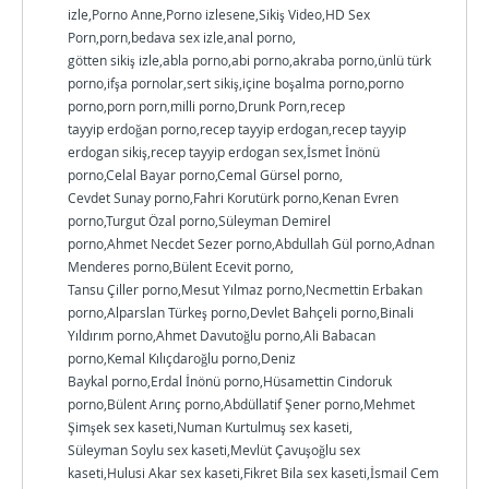
izle,Porno Anne,Porno izlesene,Sikiş Video,HD Sex
Porn,porn,bedava sex izle,anal porno,
götten sikiş izle,abla porno,abi porno,akraba porno,ünlü türk
porno,ifşa pornolar,sert sikiş,içine boşalma porno,porno
porno,porn porn,milli porno,Drunk Porn,recep
tayyip erdoğan porno,recep tayyip erdogan,recep tayyip
erdogan sikiş,recep tayyip erdogan sex,İsmet İnönü
porno,Celal Bayar porno,Cemal Gürsel porno,
Cevdet Sunay porno,Fahri Korutürk porno,Kenan Evren
porno,Turgut Özal porno,Süleyman Demirel
porno,Ahmet Necdet Sezer porno,Abdullah Gül porno,Adnan
Menderes porno,Bülent Ecevit porno,
Tansu Çiller porno,Mesut Yılmaz porno,Necmettin Erbakan
porno,Alparslan Türkeş porno,Devlet Bahçeli porno,Binali
Yıldırım porno,Ahmet Davutoğlu porno,Ali Babacan
porno,Kemal Kılıçdaroğlu porno,Deniz
Baykal porno,Erdal İnönü porno,Hüsamettin Cindoruk
porno,Bülent Arınç porno,Abdüllatif Şener porno,Mehmet
Şimşek sex kaseti,Numan Kurtulmuş sex kaseti,
Süleyman Soylu sex kaseti,Mevlüt Çavuşoğlu sex
kaseti,Hulusi Akar sex kaseti,Fikret Bila sex kaseti,İsmail Cem