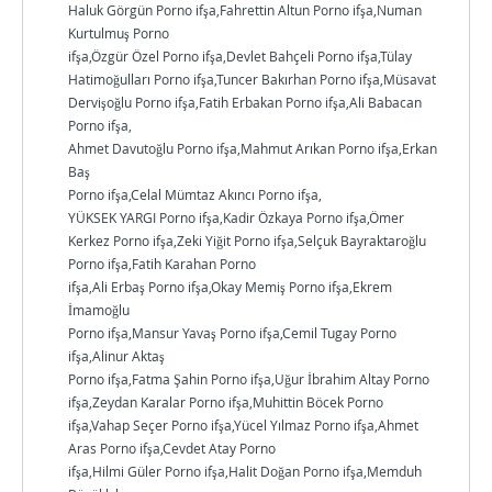
Haluk Görgün Porno ifşa,Fahrettin Altun Porno ifşa,Numan
Kurtulmuş Porno
ifşa,Özgür Özel Porno ifşa,Devlet Bahçeli Porno ifşa,Tülay
Hatimoğulları Porno ifşa,Tuncer Bakırhan Porno ifşa,Müsavat
Dervişoğlu Porno ifşa,Fatih Erbakan Porno ifşa,Ali Babacan
Porno ifşa,
Ahmet Davutoğlu Porno ifşa,Mahmut Arıkan Porno ifşa,Erkan
Baş
Porno ifşa,Celal Mümtaz Akıncı Porno ifşa,
YÜKSEK YARGI Porno ifşa,Kadir Özkaya Porno ifşa,Ömer
Kerkez Porno ifşa,Zeki Yiğit Porno ifşa,Selçuk Bayraktaroğlu
Porno ifşa,Fatih Karahan Porno
ifşa,Ali Erbaş Porno ifşa,Okay Memiş Porno ifşa,Ekrem
İmamoğlu
Porno ifşa,Mansur Yavaş Porno ifşa,Cemil Tugay Porno
ifşa,Alinur Aktaş
Porno ifşa,Fatma Şahin Porno ifşa,Uğur İbrahim Altay Porno
ifşa,Zeydan Karalar Porno ifşa,Muhittin Böcek Porno
ifşa,Vahap Seçer Porno ifşa,Yücel Yılmaz Porno ifşa,Ahmet
Aras Porno ifşa,Cevdet Atay Porno
ifşa,Hilmi Güler Porno ifşa,Halit Doğan Porno ifşa,Memduh