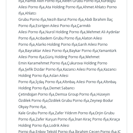
ifşa,Hamdi Akın Porno ifşa,Akfen Grubu Porno ifşa,Kurdoğlu
Ailesi Porno ifşa,Ata Holding Porno ifşa,Ahmet Ahlatcı Porno
ifşa,Ahlatcı
Grubu Porno ifşa,Nezih Barut Porno ifşa,Abdi İbrahim İlaç
Porno ifşa,Esirtgen Ailesi Porno ifşa,Çarmıklı
Ailesi Porno ifşa,Nurol Holding Porno ifşa,Mehmet Ali Aydınlar
Porno ifşa,Acıbadem Grubu Porno ifşa,Alaton Ailesi
Porno ifşa,Alarko Holding Porno ifşa,Garih Ailesi Porno
ifşa,Bayraktar Ailesi Porno ifşa,Baykar Porno ifşa,Yamantürk
Ailesi Porno ifşa,Güriş Holding Porno ifşa,Mehmet
Emin Karamehmet Porno ifşa,Çukurova Holding Porno
ifşa,Şefik Dizdar Porno ifşa,Kazancı Ailesi Porno ifşa,Kazancı
Holding Porno ifşa,Aslan Ailesi
Porno ifşa,İçdaş Porno ifşa,Altınbaş Ailesi Porno ifşa,Altınbaş
Holding Porno ifşa,Demet Sabancı
Çetindoğan Porno ifşa,Demsa Group Porno ifşa,Hüseyin
Özdilek Porno ifşa,Özdilek Grubu Porno ifşa,Zeynep Bodur
Okyay Porno ifşa,
Kale Grubu Porno ifşa,Zafer Yıldırım Porno ifşa,Orjin Grubu
Porno ifşa,Zafer Kurşun Porno ifşa,İnan Kıraç Porno ifşa,Kıraça
Holding Porno ifşa,Lodrik Ailesi
Porno ifşa,Enboy Tekstil Porno ifşa,İbrahim Çeçen Porno ifşa,IC