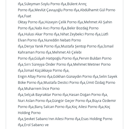
ifşa,Süleyman Soylu Porno ifşa,Bülent Arınç
Porno ifşa,Mevlüt Çavuşoğlu Porno ifşa,Abdülhamit Gül Porno
ifşa,Fuat
Oktay Porno ifşa,Hüseyin Çelik Porno ifşa,Mehmet Ali Şahin
Porno ifşa,Nabi Avcı Porno ifşa,Bekir Bozdağ Porno
ifşa,Hulusi Akar Porno ifşa,Nihat Zeybekci Porno ifşa,Lütfi
Elvan Porno ifşa,Nureddin Nebati Porno
ifşa,Derya Yanık Porno ifşa,Mustafa Şentop Porno ifşa,İsmail
Kahraman Porno ifşa,Mehmet Ali Çelebi
Porno ifşa,Gülşah Hatipoğlu Porno ifşa,Pervin Buldan Porno
ifşa,Sırrı Süreyya Önder Porno ifşa,Mehmet Metiner Porno
ifşa,İsmail Küçükkaya Porno ifşa,
Engin Altay Porno ifşa,Gökhan Günaydın Porno ifşa,Selin Sayek
Böke Porno ifşa,Mustafa Destici Porno ifşa,Ümit Özdağ Porno
ifşa,Muharrem İnce Porno
ifşa,Selçuk Bayraktar Porno ifşa,Hasan Doğan Porno ifşa,
Nuri Aslan Porno ifşa,Güngör Geçer Porno ifşa,Büşra Özdemir
Porno ifşa,Barış Salcan Porno ifşa,Koç Ailesi Porno ifşa,Koç
Holding Porno
ifşa,Şevket Sabancı'nın Ailesi Porno ifşa,Esas Holding Porno
ifşa,Erol Sabancı ve