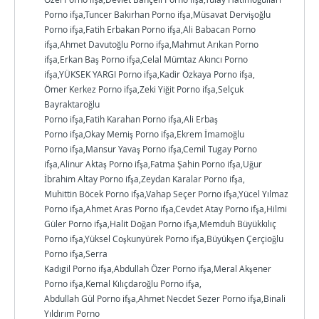
Porno ifşa,Tuncer Bakırhan Porno ifşa,Müsavat Dervişoğlu
Porno ifşa,Fatih Erbakan Porno ifşa,Ali Babacan Porno
ifşa,Ahmet Davutoğlu Porno ifşa,Mahmut Arıkan Porno
ifşa,Erkan Baş Porno ifşa,Celal Mümtaz Akıncı Porno
ifşa,YÜKSEK YARGI Porno ifşa,Kadir Özkaya Porno ifşa,
Ömer Kerkez Porno ifşa,Zeki Yiğit Porno ifşa,Selçuk
Bayraktaroğlu
Porno ifşa,Fatih Karahan Porno ifşa,Ali Erbaş
Porno ifşa,Okay Memiş Porno ifşa,Ekrem İmamoğlu
Porno ifşa,Mansur Yavaş Porno ifşa,Cemil Tugay Porno
ifşa,Alinur Aktaş Porno ifşa,Fatma Şahin Porno ifşa,Uğur
İbrahim Altay Porno ifşa,Zeydan Karalar Porno ifşa,
Muhittin Böcek Porno ifşa,Vahap Seçer Porno ifşa,Yücel Yılmaz
Porno ifşa,Ahmet Aras Porno ifşa,Cevdet Atay Porno ifşa,Hilmi
Güler Porno ifşa,Halit Doğan Porno ifşa,Memduh Büyükkılıç
Porno ifşa,Yüksel Coşkunyürek Porno ifşa,Büyükşen Çerçioğlu
Porno ifşa,Serra
Kadıgil Porno ifşa,Abdullah Özer Porno ifşa,Meral Akşener
Porno ifşa,Kemal Kılıçdaroğlu Porno ifşa,
Abdullah Gül Porno ifşa,Ahmet Necdet Sezer Porno ifşa,Binali
Yıldırım Porno