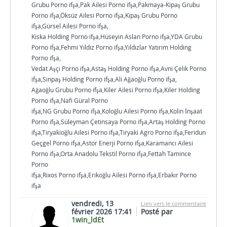
Grubu Porno ifşa,Pak Ailesi Porno ifşa,Pakmaya-Kipaş Grubu
Porno ifşa,Öksüz Ailesi Porno ifşa,Kipaş Grubu Porno
ifşa,Gürsel Ailesi Porno ifşa,
Kiska Holding Porno ifşa,Hüseyin Aslan Porno ifşa,YDA Grubu
Porno ifşa,Fehmi Yıldız Porno ifşa,Yıldızlar Yatırım Holding
Porno ifşa,
Vedat Aşçı Porno ifşa,Astaş Holding Porno ifşa,Avni Çelik Porno
ifşa,Sinpaş Holding Porno ifşa,Ali Ağaoğlu Porno ifşa,
Ağaoğlu Grubu Porno ifşa,Kiler Ailesi Porno ifşa,Kiler Holding
Porno ifşa,Nafi Güral Porno
ifşa,NG Grubu Porno ifşa,Koloğlu Ailesi Porno ifşa,Kolin İnşaat
Porno ifşa,Süleyman Çetinsaya Porno ifşa,Artaş Holding Porno
ifşa,Tiryakioğlu Ailesi Porno ifşa,Tiryaki Agro Porno ifşa,Feridun
Geçgel Porno ifşa,Astor Enerji Porno ifşa,Karamancı Ailesi
Porno ifşa,Orta Anadolu Tekstil Porno ifşa,Fettah Tamince
Porno
ifşa,Rixos Porno ifşa,Erikoğlu Ailesi Porno ifşa,Erbakır Porno
ifşa
vendredi, 13
Lien vers le commentaire
février 2026 17:41
Posté par
1win_ldEt