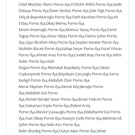
Celal Mümtaz Akıncı Porno ifşa,YÜKSEK YARGI Porno ifşa,Kadir
Özkaya Porno ifşa,Ömer Kerkez Porno ifşa,Zeki Yiğit Porno ifşa,
Selçuk Bayraktaroğlu Porno ifşa,Fatih Karahan Porno ifşa,Ali
Erbaş Porno ifşa,Okay Memiş Porno ifşa,
Ekrem İmamoğlu Porno ifşa,Mansur Yavaş Porno ifşa,Cemil
Tugay Porno ifşa,Alinur Aktaş Porno ifşa,Fatma Şahin Porno
ifşa,Uğur İbrahim Altay Porno ifşa,Zeydan Karalar Porno ifşa,
Muhittin Böcek Porno ifşa,Vahap Seçer Porno ifşa,Yücel Yılmaz
Porno ifşa,Ahmet Aras Porno ifşa,Cevdet Atay Porno ifşa,Hilmi
Güler Porno ifşa,Halit
Doğan Porno ifşa,Memduh Büyükkılıç Porno ifşa,Yüksel
Coşkunyürek Porno ifşa,Büyükşen Çerçioğlu Porno ifşa,Serra
Kadıgil Porno ifşa,Abdullah Özer Porno ifşa,
Meral Akşener Porno ifşa,Kemal Kılıçdaroğlu Porno
ifşa,Abdullah Gül Porno
ifşa,Ahmet Necdet Sezer Porno ifşa,Binali Yıldırım Porno
ifşa,Süleyman Soylu Porno ifşa,Bülent Arınç
Porno ifşa,Mevlüt Çavuşoğlu Porno ifşa,Abdülhamit Gül Porno
ifşa,Fuat Oktay Porno ifşa,Hüseyin Çelik Porno ifşa,Mehmet Ali
Şahin Porno ifşa,Nabi Avcı Porno ifşa,
Bekir Bozdağ Porno ifşa,Hulusi Akar Porno ifşa,Nihat