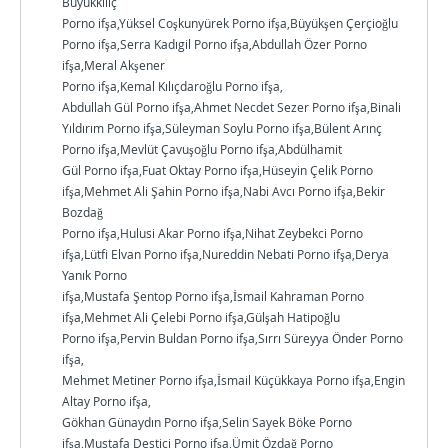
Büyükkılıç
Porno ifşa,Yüksel Coşkunyürek Porno ifşa,Büyükşen Çerçioğlu
Porno ifşa,Serra Kadıgil Porno ifşa,Abdullah Özer Porno
ifşa,Meral Akşener
Porno ifşa,Kemal Kılıçdaroğlu Porno ifşa,
Abdullah Gül Porno ifşa,Ahmet Necdet Sezer Porno ifşa,Binali
Yıldırım Porno ifşa,Süleyman Soylu Porno ifşa,Bülent Arınç
Porno ifşa,Mevlüt Çavuşoğlu Porno ifşa,Abdülhamit
Gül Porno ifşa,Fuat Oktay Porno ifşa,Hüseyin Çelik Porno
ifşa,Mehmet Ali Şahin Porno ifşa,Nabi Avcı Porno ifşa,Bekir
Bozdağ
Porno ifşa,Hulusi Akar Porno ifşa,Nihat Zeybekci Porno
ifşa,Lütfi Elvan Porno ifşa,Nureddin Nebati Porno ifşa,Derya
Yanık Porno
ifşa,Mustafa Şentop Porno ifşa,İsmail Kahraman Porno
ifşa,Mehmet Ali Çelebi Porno ifşa,Gülşah Hatipoğlu
Porno ifşa,Pervin Buldan Porno ifşa,Sırrı Süreyya Önder Porno
ifşa,
Mehmet Metiner Porno ifşa,İsmail Küçükkaya Porno ifşa,Engin
Altay Porno ifşa,
Gökhan Günaydın Porno ifşa,Selin Sayek Böke Porno
ifşa,Mustafa Destici Porno ifşa,Ümit Özdağ Porno