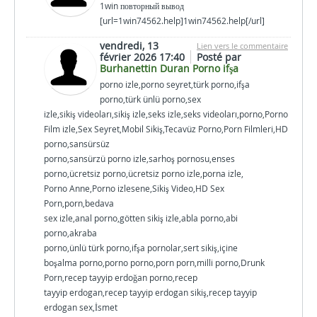
1win повторный вывод
[url=1win74562.help]1win74562.help[/url]
vendredi, 13
Lien vers le commentaire
février 2026 17:40
Posté par
Burhanettin Duran Porno ifşa
porno izle,porno seyret,türk porno,ifşa
porno,türk ünlü porno,sex
izle,sikiş videoları,sikiş izle,seks izle,seks videoları,porno,Porno
Film izle,Sex Seyret,Mobil Sikiş,Tecavüz Porno,Porn Filmleri,HD
porno,sansürsüz
porno,sansürzü porno izle,sarhoş pornosu,enses
porno,ücretsiz porno,ücretsiz porno izle,porna izle,
Porno Anne,Porno izlesene,Sikiş Video,HD Sex
Porn,porn,bedava
sex izle,anal porno,götten sikiş izle,abla porno,abi
porno,akraba
porno,ünlü türk porno,ifşa pornolar,sert sikiş,içine
boşalma porno,porno porno,porn porn,milli porno,Drunk
Porn,recep tayyip erdoğan porno,recep
tayyip erdogan,recep tayyip erdogan sikiş,recep tayyip
erdogan sex,İsmet