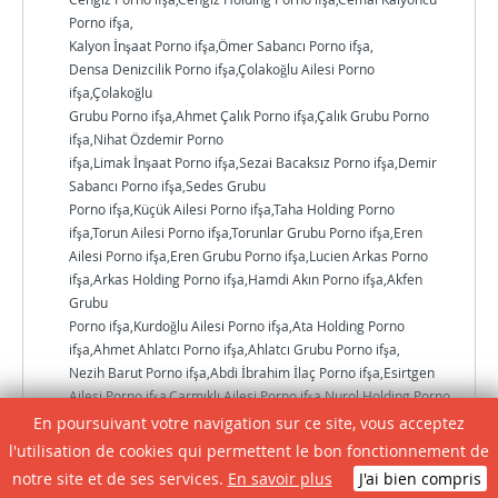
Porno ifşa,
Kalyon İnşaat Porno ifşa,Ömer Sabancı Porno ifşa,
Densa Denizcilik Porno ifşa,Çolakoğlu Ailesi Porno
ifşa,Çolakoğlu
Grubu Porno ifşa,Ahmet Çalık Porno ifşa,Çalık Grubu Porno
ifşa,Nihat Özdemir Porno
ifşa,Limak İnşaat Porno ifşa,Sezai Bacaksız Porno ifşa,Demir
Sabancı Porno ifşa,Sedes Grubu
Porno ifşa,Küçük Ailesi Porno ifşa,Taha Holding Porno
ifşa,Torun Ailesi Porno ifşa,Torunlar Grubu Porno ifşa,Eren
Ailesi Porno ifşa,Eren Grubu Porno ifşa,Lucien Arkas Porno
ifşa,Arkas Holding Porno ifşa,Hamdi Akın Porno ifşa,Akfen
Grubu
Porno ifşa,Kurdoğlu Ailesi Porno ifşa,Ata Holding Porno
ifşa,Ahmet Ahlatcı Porno ifşa,Ahlatcı Grubu Porno ifşa,
Nezih Barut Porno ifşa,Abdi İbrahim İlaç Porno ifşa,Esirtgen
Ailesi Porno ifşa,Çarmıklı Ailesi Porno ifşa,Nurol Holding Porno
ifşa,Mehmet Ali Aydınlar Porno ifşa,Acıbadem Grubu Porno
En poursuivant votre navigation sur ce site, vous acceptez
ifşa,Alaton Ailesi
l'utilisation de cookies qui permettent le bon fonctionnement de
Porno ifşa,Alarko Holding Porno ifşa,Garih Ailesi Porno
notre site et de ses services.
En savoir plus
J'ai bien compris
ifşa,Bayraktar Ailesi Porno ifşa,