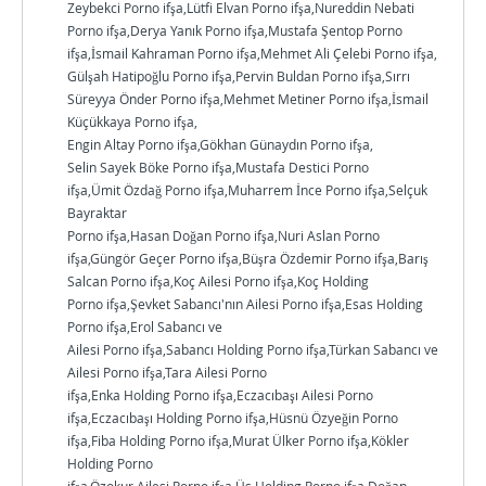
Zeybekci Porno ifşa,Lütfi Elvan Porno ifşa,Nureddin Nebati
Porno ifşa,Derya Yanık Porno ifşa,Mustafa Şentop Porno
ifşa,İsmail Kahraman Porno ifşa,Mehmet Ali Çelebi Porno ifşa,
Gülşah Hatipoğlu Porno ifşa,Pervin Buldan Porno ifşa,Sırrı
Süreyya Önder Porno ifşa,Mehmet Metiner Porno ifşa,İsmail
Küçükkaya Porno ifşa,
Engin Altay Porno ifşa,Gökhan Günaydın Porno ifşa,
Selin Sayek Böke Porno ifşa,Mustafa Destici Porno
ifşa,Ümit Özdağ Porno ifşa,Muharrem İnce Porno ifşa,Selçuk
Bayraktar
Porno ifşa,Hasan Doğan Porno ifşa,Nuri Aslan Porno
ifşa,Güngör Geçer Porno ifşa,Büşra Özdemir Porno ifşa,Barış
Salcan Porno ifşa,Koç Ailesi Porno ifşa,Koç Holding
Porno ifşa,Şevket Sabancı'nın Ailesi Porno ifşa,Esas Holding
Porno ifşa,Erol Sabancı ve
Ailesi Porno ifşa,Sabancı Holding Porno ifşa,Türkan Sabancı ve
Ailesi Porno ifşa,Tara Ailesi Porno
ifşa,Enka Holding Porno ifşa,Eczacıbaşı Ailesi Porno
ifşa,Eczacıbaşı Holding Porno ifşa,Hüsnü Özyeğin Porno
ifşa,Fiba Holding Porno ifşa,Murat Ülker Porno ifşa,Kökler
Holding Porno