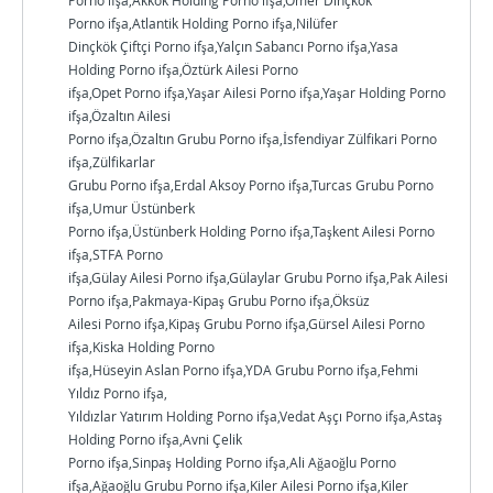
Porno ifşa,Akkök Holding Porno ifşa,Ömer Dinçkök
Porno ifşa,Atlantik Holding Porno ifşa,Nilüfer
Dinçkök Çiftçi Porno ifşa,Yalçın Sabancı Porno ifşa,Yasa
Holding Porno ifşa,Öztürk Ailesi Porno
ifşa,Opet Porno ifşa,Yaşar Ailesi Porno ifşa,Yaşar Holding Porno
ifşa,Özaltın Ailesi
Porno ifşa,Özaltın Grubu Porno ifşa,İsfendiyar Zülfikari Porno
ifşa,Zülfikarlar
Grubu Porno ifşa,Erdal Aksoy Porno ifşa,Turcas Grubu Porno
ifşa,Umur Üstünberk
Porno ifşa,Üstünberk Holding Porno ifşa,Taşkent Ailesi Porno
ifşa,STFA Porno
ifşa,Gülay Ailesi Porno ifşa,Gülaylar Grubu Porno ifşa,Pak Ailesi
Porno ifşa,Pakmaya-Kipaş Grubu Porno ifşa,Öksüz
Ailesi Porno ifşa,Kipaş Grubu Porno ifşa,Gürsel Ailesi Porno
ifşa,Kiska Holding Porno
ifşa,Hüseyin Aslan Porno ifşa,YDA Grubu Porno ifşa,Fehmi
Yıldız Porno ifşa,
Yıldızlar Yatırım Holding Porno ifşa,Vedat Aşçı Porno ifşa,Astaş
Holding Porno ifşa,Avni Çelik
Porno ifşa,Sinpaş Holding Porno ifşa,Ali Ağaoğlu Porno
ifşa,Ağaoğlu Grubu Porno ifşa,Kiler Ailesi Porno ifşa,Kiler