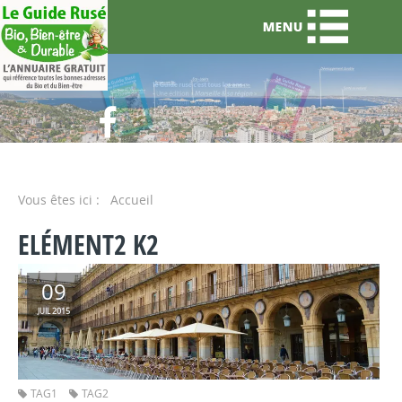
Vous êtes ici :
Accueil
ELÉMENT2 K2
09
2015
JUIL
TAG1
TAG2