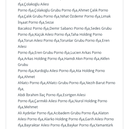
ifşa,Çolakoğlu Ailesi
Porno ifşa,Çolakoğlu Grubu Porno ifşa,Ahmet Çalık Porno
ifşa,Çalık Grubu Porno ifşa,Nihat Özdemir Porno ifşa,Limak
İnşaat Porno ifşa,Sezai
Bacaksız Porno ifşa,Demir Sabancı Porno ifşa,Sedes Grubu
Porno ifşa,Küçük Ailesi Porno ifşa,Taha Holding Porno
ifşa,Torun Ailesi Porno ifşa,Torunlar Grubu Porno ifşa,Eren
Ailesi
Porno ifşa,Eren Grubu Porno ifşa,Lucien Arkas Porno
ifşa,Arkas Holding Porno ifşa,Hamdi Akın Porno ifşa,Akfen
Grubu
Porno ifşa,Kurdoğlu Ailesi Porno ifşa,Ata Holding Porno
ifşa,Ahmet
Ahlatcı Porno ifşa,Ahlatcı Grubu Porno ifşa,Nezih Barut Porno
ifşa,
Abdi İbrahim İlaç Porno ifşa,Esirtgen Ailesi
Porno ifşa,Çarmıklı Ailesi Porno ifşa,Nurol Holding Porno
ifşa,Mehmet
Ali Aydınlar Porno ifşa,Acıbadem Grubu Porno ifşa,Alaton
Ailesi Porno ifşa,Alarko Holding Porno ifşa,Garih Ailesi Porno
ifşa,Bayraktar Ailesi Porno ifşa,Baykar Porno ifşa,Yamantürk