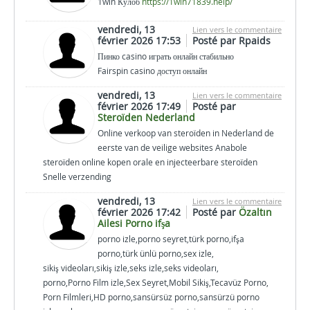
1win Кӯлоб
https://1win71839.help/
vendredi, 13
Lien vers le commentaire
février 2026 17:53
Posté par Rpaids
Пинко casino играть онлайн стабильно
Fairspin casino доступ онлайн
vendredi, 13
Lien vers le commentaire
février 2026 17:49
Posté par
Steroïden Nederland
Online verkoop van steroïden in Nederland de
eerste van de veilige websites Anabole
steroïden online kopen orale en injecteerbare steroïden
Snelle verzending
vendredi, 13
Lien vers le commentaire
février 2026 17:42
Posté par
Özaltın
Ailesi Porno ifşa
porno izle,porno seyret,türk porno,ifşa
porno,türk ünlü porno,sex izle,
sikiş videoları,sikiş izle,seks izle,seks videoları,
porno,Porno Film izle,Sex Seyret,Mobil Sikiş,Tecavüz Porno,
Porn Filmleri,HD porno,sansürsüz porno,sansürzü porno