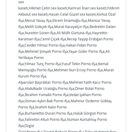
sex
kaseti,Hikmet Çetin sex kaseti,Kamran İnan sex kaseti,Yıldırım
Akbulut sex kaseti,Hasan Celal Güzel sex kaseti,Korkut Özal
ifşa,Mesut Yavaş ifşa,Ekrem İmamoğlu ifşa,Mansur Yavaş
ifşa,Melih Gökçek ifşa,Murat Karayalçın ifşa,Bedrettin Dalan
ifşa,Nurettin Sözen ifşa,Ali Müfit Gürtuna ifşa,Hayrettin
Karaman ifşa,Cemil Çiçek ifşa,Recep Tayyip Erdoğan Porno
ifşa,Cevdet Yılmaz Porno ifşa,Hakan Fidan Porno
ifşa,Mehmet Şimşek Porno ifşa,Yaşar Güler Porno ifşa,Ali
Yerlikaya Porno
ifşa,Yılmaz Tunç Porno ifşa,Yusuf Tekin Porno ifşa,Kemal
Memişoğlu Porno ifşa,Mehmet Nuri Ersoy Porno ifşa,Murat
Kurum Porno ifşa,
Alparslan Bayraktar Porno ifşa,Mehmet Fatih Kacır Porno
ifşa,Abdulkadir Uraloğlu Porno ifşa,Ömer Bolat Porno
ifşa,İbrahim Yumaklı Porno ifşa,Vedat Işıkhan Porno
ifşa,Osman Aşkın Bak Porno ifşa,Mahinur Özdemir Göktaş
Porno ifşa,brahim Kalın Porno
ifşa,Burhanettin Duran Porno ifşa,Haluk Görgün Porno
ifşa,Fahrettin Altun Porno ifşa,Numan Kurtulmuş Porno
ifşa,Özgür
Özel Porno ifşa,Devlet Bahçeli Porno ifşa,Tülay Hatimoğulları