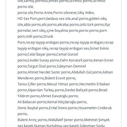
izle,sarhoş pornosu,enses porno,ücretsiz porno,ücretsiz
porno izle,
porna izle,Porno Anne,Porno izlesene,Sikiş Video,
HD Sex Porn,porn,bedava sex izle,anal porno,götten sikiş
izle,abla porno,abi porno,akraba porno,ünlü türk porno,ifşa
pornolar,sert sikiş,içine boşalma porno,porno porno,porn
porn,milli porno,Drunk
Porn,recep tayyip erdoğan porno,recep tayyip erdogan,recep
tayyip erdogan sikiş,recep tayyip erdogan sex,İsmet İnönü
porno,Celal Bayar porno,Cemal Gürsel
porno,Cevdet Sunay porno,Fahri Korutürk porno,Kenan Evren
porno,Turgut Özal porno,Süleyman Demirel
porno,Ahmet Necdet Sezer porno,Abdullah Gül porno,Adnan
Menderes porno,Bülent Ecevit porno,
Tansu Çiller porno,Mesut Yılmaz porno,Necmettin Erbakan
porno,Alparslan Türkeş porno,Devlet Bahçeli porno,Binali
Yıldırım porno,Ahmet Davutoğlu porno,
Ali Babacan porno,Kemal Kılıçdaroğlu porno,
Deniz Baykal porno,Erdal İnönü porno,Hüsamettin Cindoruk
porno,
Bülent Arınç porno,Abdüllatif Şener porno,Mehmet Şimşek
sex kaseti,Numan Kurtulmuş sex kaseti,Süleyman Soylu