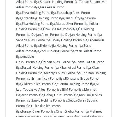
Ailesi Porno ifşa,Sabancı Holding Porno ifşa,Türkan Sabancı ve
Ailesi Porno ifşa,Tara Ailesi Porno
ifşa,Enka Holding Porno ifşa,Eczacıbaşı Ailesi Porno
ifşa,Eczacıbaşı Holding Porno ifşa,Hüsnü Özyeğin Porno
ifşa,Fiba Holding Porno ifşa,Murat Ülker Porno ifşa,Kökler
Holding Porno ifşa,Özokur Ailesi Porno ifşa,Üs Holding
Porno ifşa,Doğan Ailesi Porno ifşa,Doğan Holding Porno ifşa,
Şahenk Ailesi Porno ifşa,Doğuş Holding Porno ifşa,Erdemoğlu
Ailesi Porno ifşa,Erdemoğlu Holding Porno ifşa,Zorlu
Ailesi Porno ifşa,Zorlu Holding Porno ifşa,Yazıcı Ailesi Porno
ifşa,Anadolu
Grubu Porno ifşa,Özilhan Ailesi Porno ifşa,Tosyalı Ailesi Porno
ifşa,Tosyalı Holding Porno ifşa,Kibar Ailesi Porno ifşa,Kibar
Holding Porno ifşa,Kocabıyık Ailesi Porno ifşa,Borusan Holding
Porno ifşa,Erman Ilıcak Porno ifşa,Rönesans Grubu Porno
ifşa,Yıldırım Ailesi Porno ifşa,Yıldırım Holding Porno ifşa,M.
Latif Topbaş ve Ailesi Porno ifşa,BİM Porno ifşa,Mehmet
Başaran Porno ifşa,Habaş Grubu Porno ifşa,Konukoğlu Ailesi
Porno ifşa,Sanko Holding Porno ifşa,Sevda-Serra Sabancı
Porno ifşa,Gülçelik Ailesi Porno
ifşa,Turgay Ciner Porno ifşa,Ciner Grubu Porno ifşa,Mehmet
Cengiz Porno ifşa,Cengiz Holding Porno ifşa,Cemal Kalyoncu