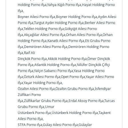
Holding Porno ifşa,Yahya Kiğılı Porno ifşa,Hayat Holding Porno
ifşa,
Boyner Ailesi Porno ifşa,Boyner Holding Porno ifşa,Aydın Ailesi
Porno ifşa,Turgut Aydın Holding Porno ifşa,Berker Ailesi Porno
ifşa,Tekfen Holding Porno ifşa,Gökyiğit Ailesi Porno
ifşa,Akçağlılar Ailesi Porno ifşa,Orhan Ailesi Porno ifşa,Orhan
Holding Porno ifşa,Kanatlı Ailesi Porno ifşa,Eti Grubu Porno
ifşa,Demirören Ailesi Porno ifşa,Demirören Holding Porno
ifşa,Raif Ali
Dinçkök Porno ifşa,Akkök Holding Porno ifşa,Ömer Dinçkök
Porno ifşa,Atlantik Holding Porno ifşa,Nilüfer Dinçkök Çiftçi
Porno ifşa,Yalçın Sabancı Porno ifşa,Yasa Holding Porno
ifşa,Öztürk Ailesi Porno ifşa,Opet Porno ifşa,Yaşar Ailesi Porno
ifşa,Yaşar Holding Porno ifşa,
Özaltın Ailesi Porno ifşa,Özaltın Grubu Porno ifşa,İsfendiyar
Zülfikari Porno
ifşa,Zülfikarlar Grubu Porno ifşa,Erdal Aksoy Porno ifşa,Turcas
Grubu Porno ifşa,Umur
Üstünberk Porno ifşa,Üstünberk Holding Porno ifşa,Taşkent
Ailesi Porno ifşa,
STFA Porno ifşa,Gülay Ailesi Porno ifşa,Gülaylar