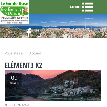
Vous êtes ici :
Accueil
ELÉMENT3 K2
09
2015
JUIL
TAG1
TAG2