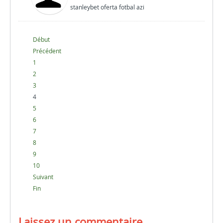
stanleybet oferta fotbal azi
Début
Précédent
1
2
3
4
5
6
7
8
9
10
Suivant
Fin
Laissez un commentaire