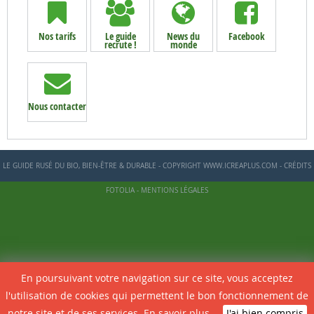
Nos tarifs
Le guide
News du
Facebook
recrute !
monde
Nous contacter
LE GUIDE RUSÉ DU BIO, BIEN-ÊTRE & DURABLE - COPYRIGHT WWW.ICREAPLUS.COM - CRÉDITS
FOTOLIA -
MENTIONS LÉGALES
En poursuivant votre navigation sur ce site, vous acceptez
l'utilisation de cookies qui permettent le bon fonctionnement de
notre site et de ses services.
En savoir plus
J'ai bien compris