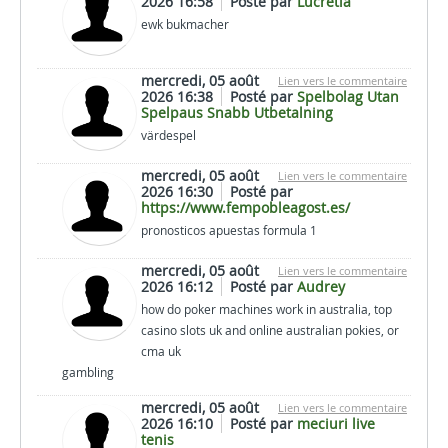
2026 16:58
Posté par
Lucretia
ewk bukmacher
mercredi, 05 août
Lien vers le commentaire
2026 16:38
Posté par
Spelbolag Utan
Spelpaus Snabb Utbetalning
värdespel
mercredi, 05 août
Lien vers le commentaire
2026 16:30
Posté par
https://www.fempobleagost.es/
pronosticos apuestas formula 1
mercredi, 05 août
Lien vers le commentaire
2026 16:12
Posté par
Audrey
how do poker machines work in australia, top
casino slots uk and online australian pokies, or
cma uk
gambling
mercredi, 05 août
Lien vers le commentaire
2026 16:10
Posté par
meciuri live
tenis