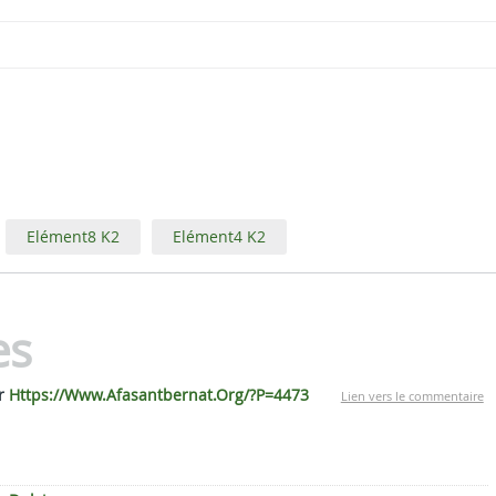
Elément8 K2
Elément4 K2
es
ar
Https://Www.Afasantbernat.Org/?P=4473
Lien vers le commentaire