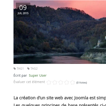
09
2015
JUIL
TAG1
TAG2
Écrit par
Super User
Évaluer cet élément
(0 Votes)
La création d'un site web avec Joomla est simp
Les quelques principes de base présentés ci