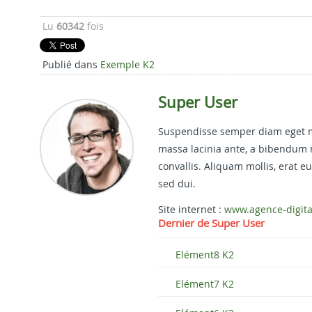
Lu
60342
fois
Publié dans
Exemple K2
Super User
Suspendisse semper diam eget mol
massa lacinia ante, a bibendum 
convallis. Aliquam mollis, erat 
sed dui.
Site internet :
www.agence-digit
Dernier de Super User
Elément8 K2
Elément7 K2