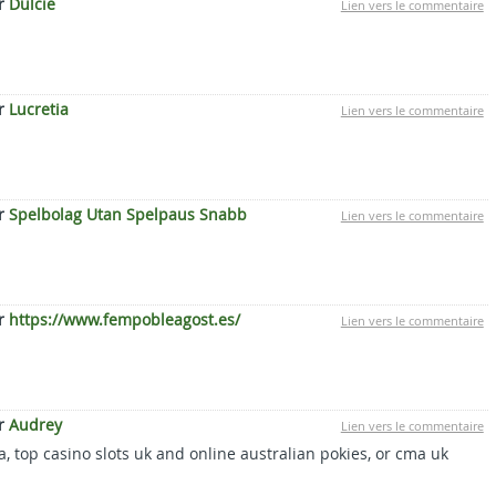
ar
Dulcie
Lien vers le commentaire
ar
Lucretia
Lien vers le commentaire
ar
Spelbolag Utan Spelpaus Snabb
Lien vers le commentaire
ar
https://www.fempobleagost.es/
Lien vers le commentaire
ar
Audrey
Lien vers le commentaire
 top casino slots uk and online australian pokies, or cma uk