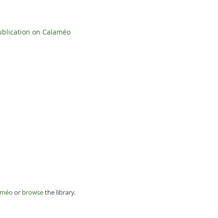
ublication on Calaméo
améo
or
browse
the library.