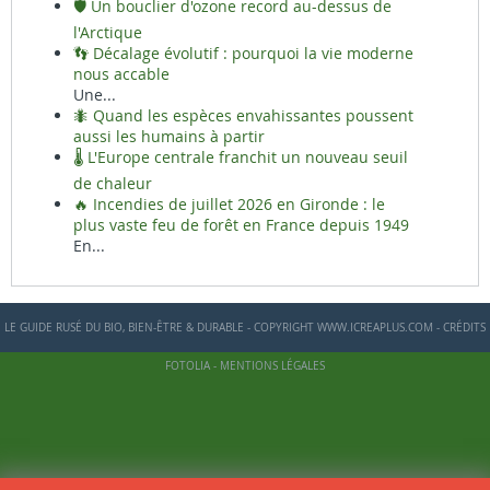
🛡️ Un bouclier d'ozone record au-dessus de
l'Arctique
👣 Décalage évolutif : pourquoi la vie moderne
nous accable
Une...
🐜 Quand les espèces envahissantes poussent
aussi les humains à partir
🌡️ L'Europe centrale franchit un nouveau seuil
de chaleur
🔥 Incendies de juillet 2026 en Gironde : le
plus vaste feu de forêt en France depuis 1949
En...
LE GUIDE RUSÉ DU BIO, BIEN-ÊTRE & DURABLE - COPYRIGHT WWW.ICREAPLUS.COM - CRÉDITS
FOTOLIA -
MENTIONS LÉGALES