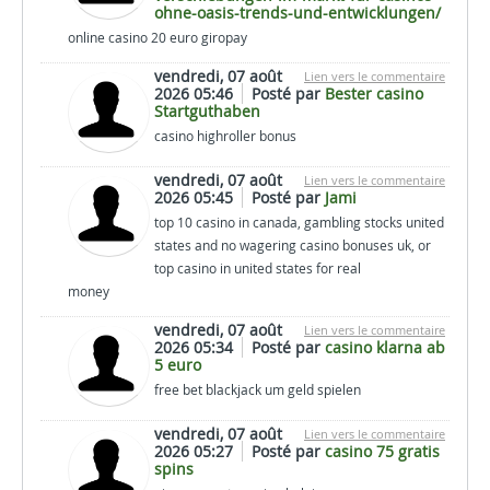
ohne-oasis-trends-und-entwicklungen/
online casino 20 euro giropay
vendredi, 07 août
Lien vers le commentaire
2026 05:46
Posté par
Bester casino
Startguthaben
casino highroller bonus
vendredi, 07 août
Lien vers le commentaire
2026 05:45
Posté par
Jami
top 10 casino in canada, gambling stocks united
states and no wagering casino bonuses uk, or
top casino in united states for real
money
vendredi, 07 août
Lien vers le commentaire
2026 05:34
Posté par
casino klarna ab
5 euro
free bet blackjack um geld spielen
vendredi, 07 août
Lien vers le commentaire
2026 05:27
Posté par
casino 75 gratis
spins