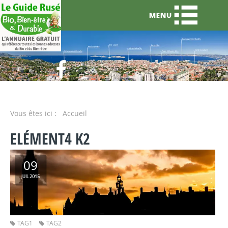
Vous êtes ici :
Accueil
ELÉMENT4 K2
09
2015
JUIL
TAG1
TAG2