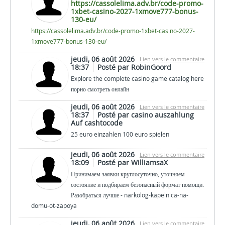
https://cassolelima.adv.br/code-promo-
1xbet-casino-2027-1xmove777-bonus-
130-eu/
https://cassolelima.adv.br/code-promo-1xbet-casino-2027-
1xmove777-bonus-130-eu/
jeudi, 06 août 2026
Lien vers le commentaire
18:37
Posté par RobinGoord
Explore the complete casino game catalog here
порно смотреть онлайн
jeudi, 06 août 2026
Lien vers le commentaire
18:37
Posté par casino auszahlung
Auf cashtocode
25 euro einzahlen 100 euro spielen
jeudi, 06 août 2026
Lien vers le commentaire
18:09
Posté par WilliamsaX
Принимаем заявки круглосуточно, уточняем
состояние и подбираем безопасный формат помощи.
Разобраться лучше - narkolog-kapelnica-na-
domu-ot-zapoya
jeudi, 06 août 2026
Lien vers le commentaire