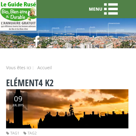
Vous êtes ici :
Accueil
ELÉMENT4 K2
09
2015
JUIL
TAG1
TAG2