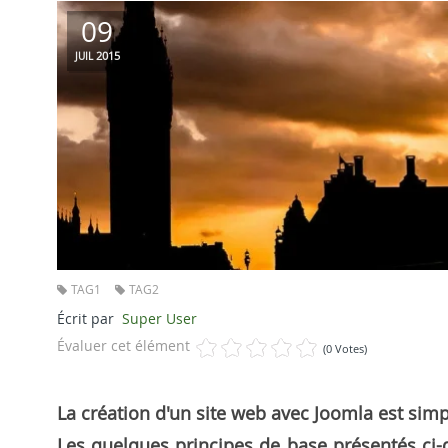
09
2015
JUIL
TAG1
TAG2
Écrit par
Super User
Évaluer cet élément
(0 Votes)
La création d'un site web avec Joomla est simp
Les quelques principes de base présentés ci