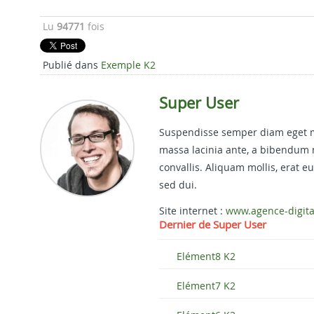
Lu
94771
fois
Publié dans
Exemple K2
Super User
Suspendisse semper diam eget mol
massa lacinia ante, a bibendum 
convallis. Aliquam mollis, erat 
sed dui.
Site internet :
www.agence-digit
Dernier de Super User
Elément8 K2
Elément7 K2