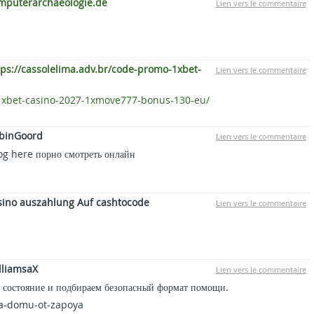
mputerarchaeologie.de
Lien vers le commentaire
tps://cassolelima.adv.br/code-promo-1xbet-
Lien vers le commentaire
-1xbet-casino-2027-1xmove777-bonus-130-eu/
obinGoord
Lien vers le commentaire
g here порно смотреть онлайн
sino auszahlung Auf cashtocode
Lien vers le commentaire
lliamsaX
Lien vers le commentaire
м состояние и подбираем безопасный формат помощи.
-na-domu-ot-zapoya