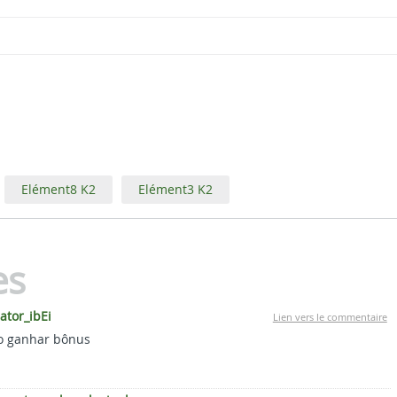
Elément8 K2
Elément3 K2
es
iator_ibEi
Lien vers le commentaire
o ganhar bônus